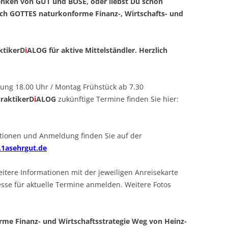
enken von GUT und BÖSE, oder liebst Du schon
ch GOTTES naturkonforme Finanz-, Wirtschafts- und
ktikerD
i
ALOG für aktive Mittelständler. Herzlich
ung 18.00 Uhr / Montag Frühstück ab 7.30
raktikerD
i
ALOG
zukünftige Termine finden Sie hier:
tionen und Anmeldung finden Sie auf der
g.1asehrgut.de
eitere Informationen mit der jeweiligen Anreisekarte
esse für aktuelle Termine anmelden. Weitere Fotos
me Finanz- und Wirtschaftsstrategie Weg von Heinz-