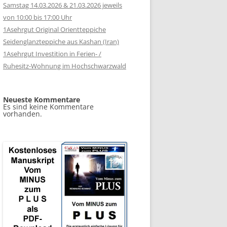
Samstag 14.03.2026 & 21.03.2026 jeweils
von 10:00 bis 17:00 Uhr
1Asehrgut Original Orientteppiche
Seidenglanzteppiche aus Kashan (Iran)
1Asehrgut Investition in Ferien- /
Ruhesitz-Wohnung im Hochschwarzwald
Neueste Kommentare
Es sind keine Kommentare
vorhanden.