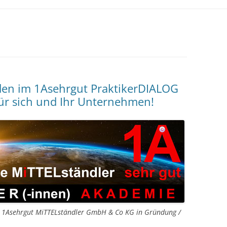
nden im 1Asehrgut PraktikerDIALOG
für sich und Ihr Unternehmen!
n 1Asehrgut MiTTELständler GmbH & Co KG in Gründung /