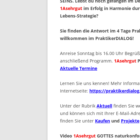
SEINS. Lebst du noch gefangen im D
1Asehrgut
im Erfolg in Harmonie dur
Lebens-Strategie?
Sie finden die Antwort im 4 Tage Pra
willkommen im PraktikerDIALOG!
Anreise Sonntag bis 16.00 Uhr Begrüß
anschließend Programm.
1Asehrgut
P
Aktuelle Termine
Lernen Sie uns kennen! Mehr Informa
Internetseite:
https://praktikerdialo
Unter der Rubrik
Aktuell
finden Sie w
und können sich mit Ihrer E-Mail-Adr
finden Sie unter
Kaufen
und
Projekte
Video
1Asehrgut
GOTTES naturkonfor