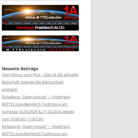
Neueste Beiträge
Vom Minus zum Plus – Das ist die aktuelle
Botschaft solange die Menschheit
existiert!
Einladung „Open House“ – 1Asehrgut
MiTTELständlerHAUS Todtmoos am
Samstag 14.03.2026 & 21.03.2026 jeweils
von 10:00 bis 17:00 Uhr
Einladung „Open House“ – 1Asehrgut
MiTTELständlerHAUS Todtmoos am