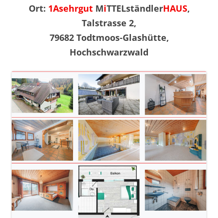
Ort:
1Asehrgut
M
i
TTELständler
HAUS
,
Talstrasse 2,
79682 Todtmoos-Glashütte,
Hochschwarzwald