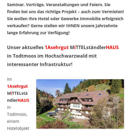
Seminar, Vorträge, Veranstaltungen und Feiern. Sie
finden bei uns das richtige Projekt – auch zum Vermieten!
Sie wollen Ihre Hotel oder Gewerbe Immobilie erfolgreich
verkaufen? Gerne stellen wir IHNEN unsere Jahrzehnte
lange Erfahrung zur Verfügung!
Unser aktuelles
1Asehrgut
M
i
TTELständler
HAUS
in Todtmoos im Hochschwarzwald mit
interessanter Infrastruktur!
Im
1Asehrgut
M
i
TTELstä
ndler
HAUS
in
Todtmoos,
einem
Hotelobjekt