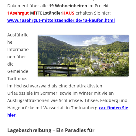
Dokument über alle
19 Wohneinheiten
im Projekt
1Asehrgut
M
i
TTELständler
HAUS
erhalten Sie hier:
www.1asehrgut-mittelstaendler.de/1a-kaufen.html
Ausführlic
he
Informatio
nen über
die
Gemeinde
Todtmoos
im Hochschwarzwald als eine der attraktivsten
Urlaubsziele im Sommer, sowie im Winter mit vielen
Ausflugsattraktionen wie Schluchsee, Titisee, Feldberg und
Hängebrücke mit Wasserfall in Todtnauberg
>>> finden Sie
hier
.
Lagebeschreibung – Ein Paradies für