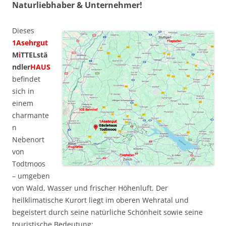
Naturliebhaber & Unternehmer!
Dieses
1Asehrgut
M
i
TTELstä
ndler
HAUS
befindet
sich in
einem
charmante
n
Nebenort
von
Todtmoos
– umgeben
von Wald, Wasser und frischer Höhenluft. Der
heilklimatische Kurort liegt im oberen Wehratal und
begeistert durch seine natürliche Schönheit sowie seine
touristische Bedeutung: