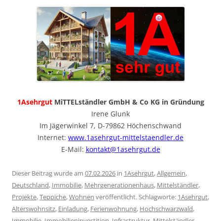
1Asehrgut
MiTTELständler GmbH & Co KG in Gründung
Irene Glunk
Im Jägerwinkel 7, D-79862 Höchenschwand
Internet:
www.1asehrgut-mittelstaendler.de
E-Mail:
kontakt@1asehrgut.de
Dieser Beitrag wurde am
07.02.2026
in
1Asehrgut
,
Allgemein
,
Deutschland
,
Immobilie
,
Mehrgenerationenhaus
,
Mittelständler
,
Projekte
,
Teppiche
,
Wohnen
veröffentlicht. Schlagworte:
1Asehrgut
,
Alterswohnsitz
,
Einladung
,
Ferienwohnung
,
Hochschwarzwald
,
Immobilie
,
Immobilieninvestition
,
Infrastruktur
,
Mittelständler
,