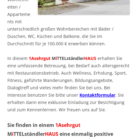
eiten /
Apparteme
nts mit
unterschiedlich großen Wohnbereichen mit Bäder /
Duschen, WC, Küchen und Balkone, die Sie im
Durchschnitt für je 100.000 € erwerben können.
In diesem
1Asehrgut
M
i
TTELständler
HAUS
erhalten Sie
eine umfassende Betreuung, bei Bedarf auch altersgerecht
mit Restaurationsbetrieb. Auch Wellness, Erholung, Sport,
Fitness, geführte Wanderungen, Bildungsangebote,
Dialogtreff und vieles mehr finden Sie bei uns. Bei
Interesse benutzen Sie bitte unser
Kontaktformular
. Sie
erhalten dann eine exklusive Einladung zur Besichtigung
und zum Kennenlernen. Wir freuen uns auf Sie.
Sie finden in einem
1Asehrgut
M
i
TTELständler
HAUS
eine einmalig positive