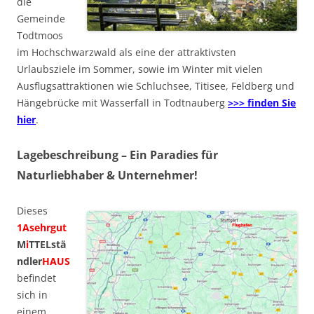
die
Gemeinde
Todtmoos
im Hochschwarzwald als eine der attraktivsten
Urlaubsziele im Sommer, sowie im Winter mit vielen
Ausflugsattraktionen wie Schluchsee, Titisee, Feldberg und
Hängebrücke mit Wasserfall in Todtnauberg
>>> finden Sie
hier
.
Lagebeschreibung – Ein Paradies für
Naturliebhaber & Unternehmer!
Dieses
1Asehrgut
M
i
TTELstä
ndler
HAUS
befindet
sich in
einem