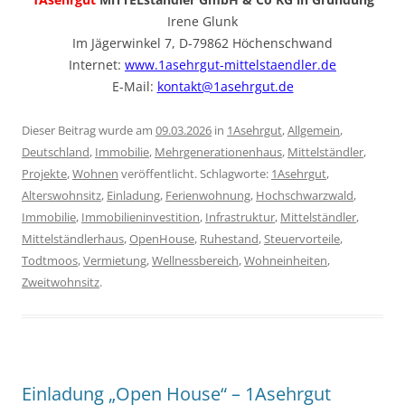
Irene Glunk
Im Jägerwinkel 7, D-79862 Höchenschwand
Internet:
www.1asehrgut-mittelstaendler.de
E-Mail:
kontakt@1asehrgut.de
Dieser Beitrag wurde am
09.03.2026
in
1Asehrgut
,
Allgemein
,
Deutschland
,
Immobilie
,
Mehrgenerationenhaus
,
Mittelständler
,
Projekte
,
Wohnen
veröffentlicht. Schlagworte:
1Asehrgut
,
Alterswohnsitz
,
Einladung
,
Ferienwohnung
,
Hochschwarzwald
,
Immobilie
,
Immobilieninvestition
,
Infrastruktur
,
Mittelständler
,
Mittelständlerhaus
,
OpenHouse
,
Ruhestand
,
Steuervorteile
,
Todtmoos
,
Vermietung
,
Wellnessbereich
,
Wohneinheiten
,
Zweitwohnsitz
.
Einladung „Open House“ – 1Asehrgut