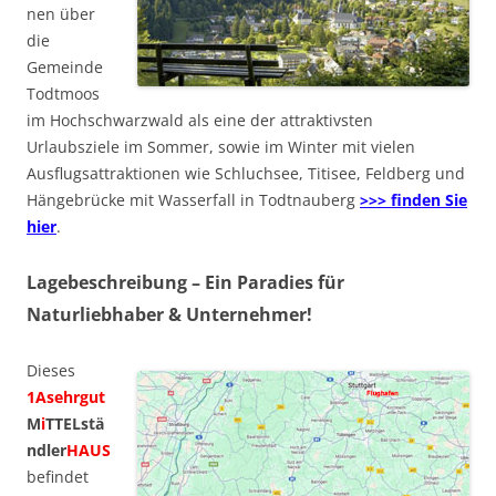
nen über
die
Gemeinde
Todtmoos
im Hochschwarzwald als eine der attraktivsten
Urlaubsziele im Sommer, sowie im Winter mit vielen
Ausflugsattraktionen wie Schluchsee, Titisee, Feldberg und
Hängebrücke mit Wasserfall in Todtnauberg
>>> finden Sie
hier
.
Lagebeschreibung – Ein Paradies für
Naturliebhaber & Unternehmer!
Dieses
1Asehrgut
M
i
TTELstä
ndler
HAUS
befindet