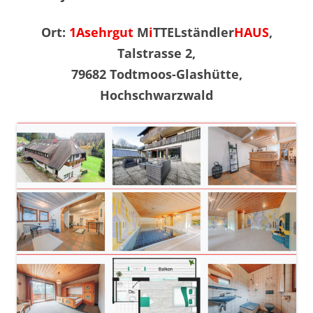
Ort:
1Asehrgut
M
i
TTELständler
HAUS
,
Talstrasse 2,
79682 Todtmoos-Glashütte,
Hochschwarzwald