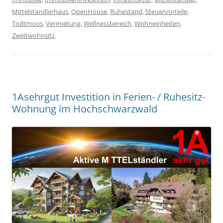
Mittelständlerhaus
,
OpenHouse
,
Ruhestand
,
Steuervorteile
,
Todtmoos
,
Vermietung
,
Wellnessbereich
,
Wohneinheiten
,
Zweitwohnsitz
.
1Asehrgut Investition in Ferien- / Ruhesitz-
Wohnung im Hochschwarzwald