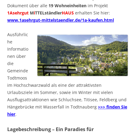
Dokument über alle
19 Wohneinheiten
im Projekt
1Asehrgut
M
i
TTELständler
HAUS
erhalten Sie hier:
www.1asehrgut-mittelstaendler.de/1a-kaufen.html
Ausführlic
he
Informatio
nen über
die
Gemeinde
Todtmoos
im Hochschwarzwald als eine der attraktivsten
Urlaubsziele im Sommer, sowie im Winter mit vielen
Ausflugsattraktionen wie Schluchsee, Titisee, Feldberg und
Hängebrücke mit Wasserfall in Todtnauberg
>>> finden Sie
hier
.
Lagebeschreibung – Ein Paradies für