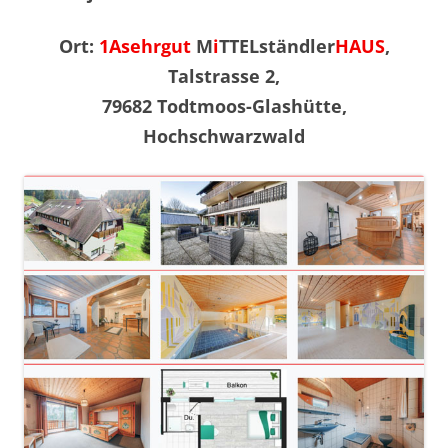
Ort:
1Asehrgut
M
i
TTELständler
HAUS
,
Talstrasse 2,
79682 Todtmoos-Glashütte,
Hochschwarzwald