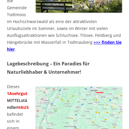
die
Gemeinde
Todtmoos
im Hochschwarzwald als eine der attraktivsten
Urlaubsziele im Sommer, sowie im Winter mit vielen
Ausflugsattraktionen wie Schluchsee, Titisee, Feldberg und
Hängebrücke mit Wasserfall in Todtnauberg
>>> finden Sie
hier
.
Lagebeschreibung – Ein Paradies für
Naturliebhaber & Unternehmer!
Dieses
1Asehrgut
M
i
TTELstä
ndler
HAUS
befindet
sich in
einem