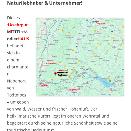
Naturliebhaber & Unternehmer!
Dieses
1Asehrgut
M
i
TTELstä
ndler
HAUS
befindet
sich in
einem
charmante
n
Nebenort
von
Todtmoos
– umgeben
von Wald, Wasser und frischer Höhenluft. Der
heilklimatische Kurort liegt im oberen Wehratal und
begeistert durch seine natürliche Schönheit sowie seine
touristische Bedeutung: