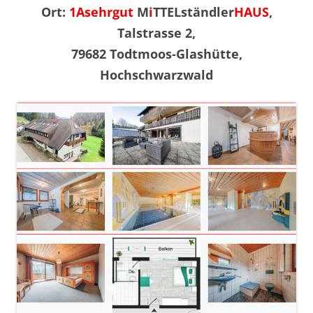
Ort:
1Asehrgut
M
i
TTELständler
HAUS
,
Talstrasse 2,
79682 Todtmoos-Glashütte,
Hochschwarzwald