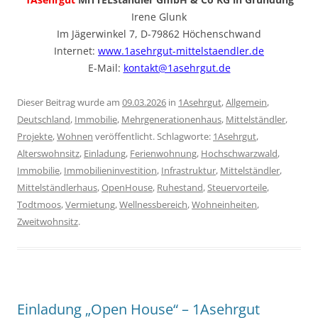
Irene Glunk
Im Jägerwinkel 7, D-79862 Höchenschwand
Internet:
www.1asehrgut-mittelstaendler.de
E-Mail:
kontakt@1asehrgut.de
Dieser Beitrag wurde am
09.03.2026
in
1Asehrgut
,
Allgemein
,
Deutschland
,
Immobilie
,
Mehrgenerationenhaus
,
Mittelständler
,
Projekte
,
Wohnen
veröffentlicht. Schlagworte:
1Asehrgut
,
Alterswohnsitz
,
Einladung
,
Ferienwohnung
,
Hochschwarzwald
,
Immobilie
,
Immobilieninvestition
,
Infrastruktur
,
Mittelständler
,
Mittelständlerhaus
,
OpenHouse
,
Ruhestand
,
Steuervorteile
,
Todtmoos
,
Vermietung
,
Wellnessbereich
,
Wohneinheiten
,
Zweitwohnsitz
.
Einladung „Open House“ – 1Asehrgut