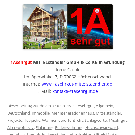
1Asehrgut
MiTTELständler GmbH & Co KG in Gründung
Irene Glunk
Im Jägerwinkel 7, D-79862 Höchenschwand
Internet:
www.1asehrgut-mittelstaendler.de
E-Mail:
kontakt@1asehrgut.de
Dieser Beitrag wurde am
07.02.2026
in
1Asehrgut
,
Allgemein
,
Deutschland
,
Immobilie
,
Mehrgenerationenhaus
,
Mittelständler
,
Projekte
,
Teppiche
,
Wohnen
veröffentlicht. Schlagworte:
1Asehrgut
,
Alterswohnsitz
,
Einladung
,
Ferienwohnung
,
Hochschwarzwald
,
Immobilie
,
Immobilieninvestition
,
Infrastruktur
,
Mittelständler
,