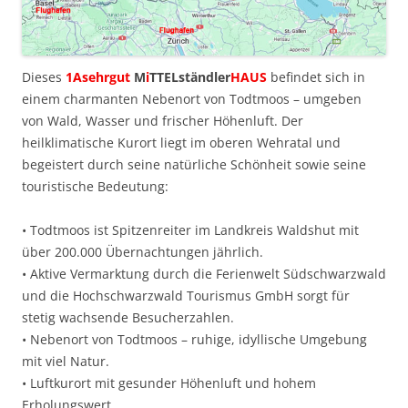
Dieses
1Asehrgut
M
i
TTELständler
HAUS
befindet sich in
einem charmanten Nebenort von Todtmoos – umgeben
von Wald, Wasser und frischer Höhenluft. Der
heilklimatische Kurort liegt im oberen Wehratal und
begeistert durch seine natürliche Schönheit sowie seine
touristische Bedeutung:
• Todtmoos ist Spitzenreiter im Landkreis Waldshut mit
über 200.000 Übernachtungen jährlich.
• Aktive Vermarktung durch die Ferienwelt Südschwarzwald
und die Hochschwarzwald Tourismus GmbH sorgt für
stetig wachsende Besucherzahlen.
• Nebenort von Todtmoos – ruhige, idyllische Umgebung
mit viel Natur.
• Luftkurort mit gesunder Höhenluft und hohem
Erholungswert.