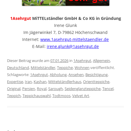
1Asehrgut
MiTTELständler GmbH & Co KG in Gründung
Irene Glunk
Im Jägerwinkel 7, D-79862 Höchenschwand
Internet:
www.1asehrgut-mittelstaendler.de
E-Mail:
irene.glunk@1asehrgut.de
Dieser Beitrag wurde am
07.01.2026
in
1Asehrgut
,
Allgemein
,
Deutschland
,
Mittelständler
,
Teppiche
,
Wohnen
veröffentlicht.
Schlagworte:
1Asehrgut
,
Abholung
,
Ansehen
,
Besichtigung
,
Expertise
,
Iran
,
Kashan
,
Mittelständlerhaus
,
Orientteppiche
,
Original
,
Persien
,
Royal
,
Sarough
,
Seidenglanzteppiche
,
Tencel
,
Teppich
,
Teppichauswahl
,
Todtmoos
,
Velvet Art
.