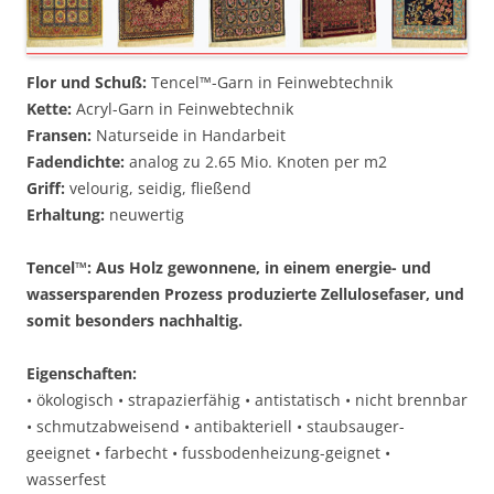
Flor und Schuß:
Tencel™-Garn in Feinwebtechnik
Kette:
Acryl-Garn in Feinwebtechnik
Fransen:
Naturseide in Handarbeit
Fadendichte:
analog zu 2.65 Mio. Knoten per m2
Griff:
velourig, seidig, fließend
Erhaltung:
neuwertig
Tencel™: Aus Holz gewonnene, in einem energie- und
wassersparenden Prozess produzierte Zellulosefaser, und
somit besonders nachhaltig.
Eigenschaften:
• ökologisch • strapazierfähig • antistatisch • nicht brennbar
• schmutzabweisend • antibakteriell • staubsauger-
geeignet • farbecht • fussbodenheizung-geignet •
wasserfest