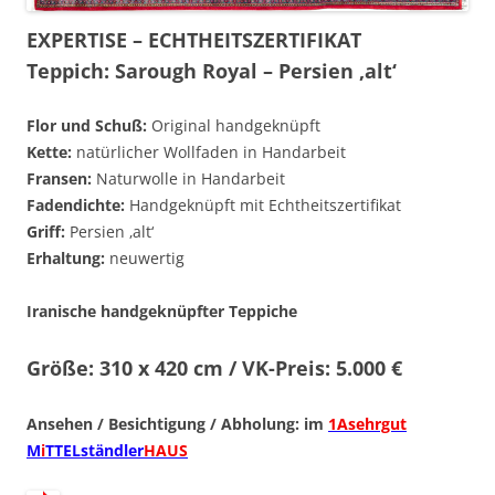
EXPERTISE – ECHTHEITSZERTIFIKAT
Teppich: Sarough Royal – Persien ‚alt‘
Flor und Schuß:
Original handgeknüpft
Kette:
natürlicher Wollfaden in Handarbeit
Fransen:
Naturwolle in Handarbeit
Fadendichte:
Handgeknüpft mit Echtheitszertifikat
Griff:
Persien ‚alt‘
Erhaltung:
neuwertig
Iranische handgeknüpfter Teppiche
Größe: 310 x 420 cm / VK-Preis: 5.000 €
Ansehen / Besichtigung / Abholung: im
1Asehrgut
M
i
TTELständler
HAUS