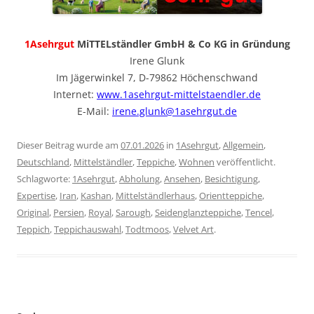
1Asehrgut
MiTTELständler GmbH & Co KG in Gründung
Irene Glunk
Im Jägerwinkel 7, D-79862 Höchenschwand
Internet:
www.1asehrgut-mittelstaendler.de
E-Mail:
irene.glunk@1asehrgut.de
Dieser Beitrag wurde am
07.01.2026
in
1Asehrgut
,
Allgemein
,
Deutschland
,
Mittelständler
,
Teppiche
,
Wohnen
veröffentlicht.
Schlagworte:
1Asehrgut
,
Abholung
,
Ansehen
,
Besichtigung
,
Expertise
,
Iran
,
Kashan
,
Mittelständlerhaus
,
Orientteppiche
,
Original
,
Persien
,
Royal
,
Sarough
,
Seidenglanzteppiche
,
Tencel
,
Teppich
,
Teppichauswahl
,
Todtmoos
,
Velvet Art
.