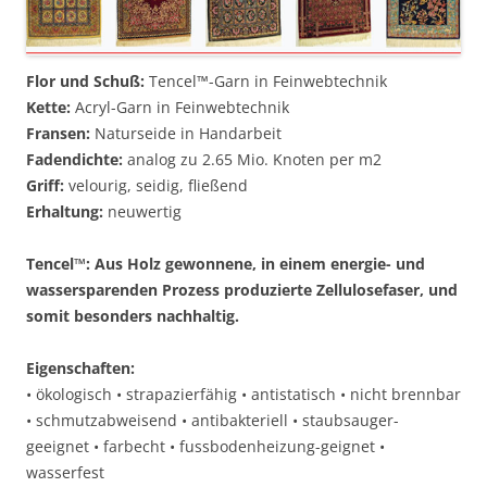
Flor und Schuß:
Tencel™-Garn in Feinwebtechnik
Kette:
Acryl-Garn in Feinwebtechnik
Fransen:
Naturseide in Handarbeit
Fadendichte:
analog zu 2.65 Mio. Knoten per m2
Griff:
velourig, seidig, fließend
Erhaltung:
neuwertig
Tencel™: Aus Holz gewonnene, in einem energie- und
wassersparenden Prozess produzierte Zellulosefaser, und
somit besonders nachhaltig.
Eigenschaften:
• ökologisch • strapazierfähig • antistatisch • nicht brennbar
• schmutzabweisend • antibakteriell • staubsauger-
geeignet • farbecht • fussbodenheizung-geignet •
wasserfest