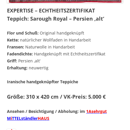
EXPERTISE – ECHTHEITSZERTIFIKAT
Teppich: Sarough Royal – Persien ‚alt‘
Flor und Schuß:
Original handgeknüpft
Kette:
natürlicher Wollfaden in Handarbeit
Fransen:
Naturwolle in Handarbeit
Fadendichte:
Handgeknüpft mit Echtheitszertifikat
Griff:
Persien ‚alt‘
Erhaltung:
neuwertig
Iranische handgeknüpfter Teppiche
Größe: 310 x 420 cm / VK-Preis: 5.000 €
Ansehen / Besichtigung / Abholung: im
1Asehrgut
M
i
TTELständler
HAUS