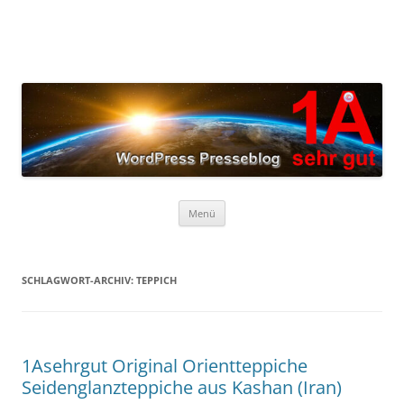
Zum
Inhalt
springen
Menü
SCHLAGWORT-ARCHIV:
TEPPICH
1Asehrgut Original Orientteppiche
Seidenglanzteppiche aus Kashan (Iran)