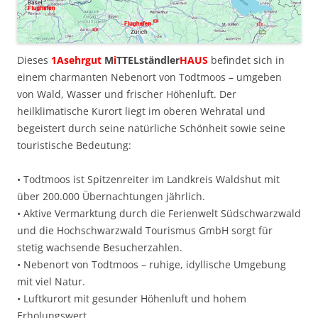
Dieses
1Asehrgut
M
i
TTELständler
HAUS
befindet sich in
einem charmanten Nebenort von Todtmoos – umgeben
von Wald, Wasser und frischer Höhenluft. Der
heilklimatische Kurort liegt im oberen Wehratal und
begeistert durch seine natürliche Schönheit sowie seine
touristische Bedeutung:
• Todtmoos ist Spitzenreiter im Landkreis Waldshut mit
über 200.000 Übernachtungen jährlich.
• Aktive Vermarktung durch die Ferienwelt Südschwarzwald
und die Hochschwarzwald Tourismus GmbH sorgt für
stetig wachsende Besucherzahlen.
• Nebenort von Todtmoos – ruhige, idyllische Umgebung
mit viel Natur.
• Luftkurort mit gesunder Höhenluft und hohem
Erholungswert.