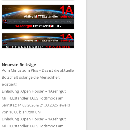
Neueste Beiträge
Vom Minus zum Plus – Das ist die aktuelle
Botschaft solange die Menschheit
existiert!
Einladung „Open House“ – 1Asehrgut
MiTTELständlerHAUS Todtmoos am
Samstag 14.03.2026 & 21.03.2026 jeweils
von 10:00 bis 17:00 Uhr
Einladung „Open House“ – 1Asehrgut
MiTTELständlerHAUS Todtmoos am