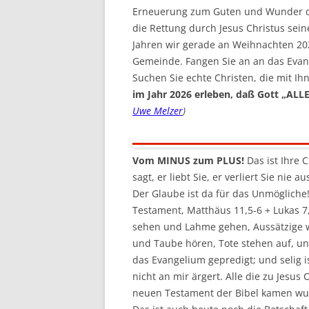
Erneuerung zum Guten und Wunder du
die Rettung durch Jesus Christus sei
Jahren wir gerade an Weihnachten 2025
Gemeinde. Fangen Sie an an das Evan
Suchen Sie echte Christen, die mit Ih
im Jahr 2026 erleben, daß Gott „ALL
Uwe Melzer
)
Vom MINUS zum PLUS!
Das ist Ihre 
sagt, er liebt Sie, er verliert Sie nie 
Der Glaube ist da für das Unmögliche
Testament, Matthäus 11,5-6 + Lukas 7
sehen und Lahme gehen, Aussätzige 
und Taube hören, Tote stehen auf, u
das Evangelium gepredigt; und selig is
nicht an mir ärgert. Alle die zu Jesus 
neuen Testament der Bibel kamen wur