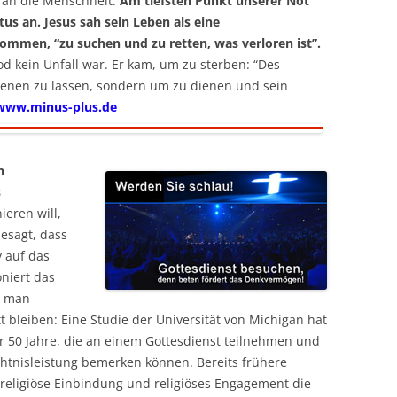
t an die Menschheit.
Am tiefsten Punkt unserer Not
us an. Jesus sah sein Leben als eine
ekommen, “zu suchen und zu retten, was verloren ist”.
od kein Unfall war. Er kam, um zu sterben: “Des
enen zu lassen, sondern um zu dienen und sein
/www.minus-plus.de
n
s
ieren will,
esagt, dass
v auf das
niert das
s man
 bleiben: Eine Studie der Universität von Michigan hat
50 Jahre, die an einem Gottesdienst teilnehmen und
htnisleistung bemerken können. Bereits frühere
religiöse Einbindung und religiöses Engagement die