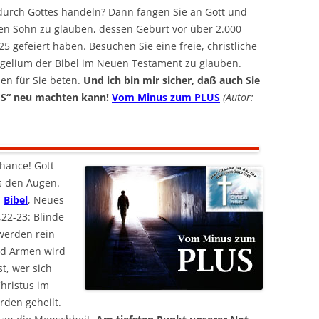
rch Gottes handeln? Dann fangen Sie an Gott und
nen Sohn zu glauben, dessen Geburt vor über 2.000
 gefeiert haben. Besuchen Sie eine freie, christliche
gelium der Bibel im Neuen Testament zu glauben.
nen für Sie beten.
Und ich bin mir sicher, daß auch Sie
ES“ neu machten kann!
Vom Minus zum PLUS
(Autor:
Chance! Gott
aus den Augen.
!
Bibel
, Neues
,22-23: Blinde
werden rein
nd Armen wird
t, wer sich
Christus im
den geheilt.