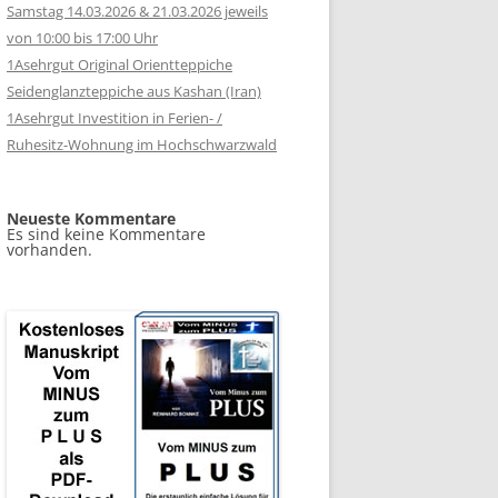
Samstag 14.03.2026 & 21.03.2026 jeweils
von 10:00 bis 17:00 Uhr
1Asehrgut Original Orientteppiche
Seidenglanzteppiche aus Kashan (Iran)
1Asehrgut Investition in Ferien- /
Ruhesitz-Wohnung im Hochschwarzwald
Neueste Kommentare
Es sind keine Kommentare
vorhanden.