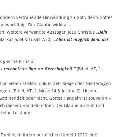
 sondern vertrauende Hinwendung zu Gott, denn Gottes
antwortfähig. Der Glaube wirkt als
ken. Weitere verwandte Aussagen Jesu Christus
„Dein
Markus 5,34 & Lukas 7,50),
„Alles ist möglich dem, der
 gleiche Prinzip:
rechnete er ihm zur Gerechtigkeit.“
(Bibel, AT, 1.
 an vielen Stellen, daß Israels Siege oder Niederlagen
gen. (Bibel, AT, 2. Mose 14 & Joshua 6). Unsere
ott handelt oder nicht. Gottes Handeln ist souverän –
ich diesem Handeln öffnet. Der Glaube an Gott und
 keine Leistung.
 Familie, in Ihrem beruflichen Umfeld 2026 eine