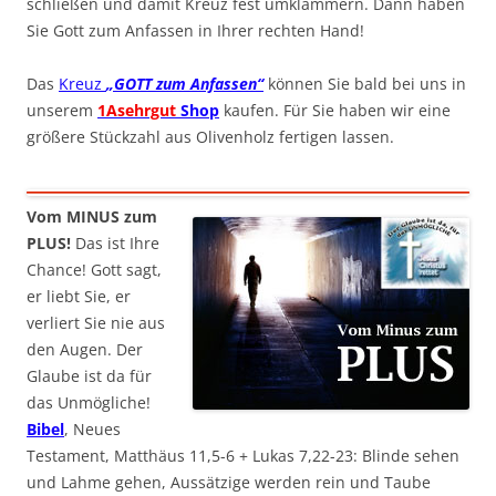
schließen und damit Kreuz fest umklammern. Dann haben
Sie Gott zum Anfassen in Ihrer rechten Hand!
Das
Kreuz
„GOTT zum Anfassen“
können Sie bald bei uns in
unserem
1Asehrgut
Shop
kaufen. Für Sie haben wir eine
größere Stückzahl aus Olivenholz fertigen lassen.
Vom MINUS zum
PLUS!
Das ist Ihre
Chance! Gott sagt,
er liebt Sie, er
verliert Sie nie aus
den Augen. Der
Glaube ist da für
das Unmögliche!
Bibel
, Neues
Testament, Matthäus 11,5-6 + Lukas 7,22-23: Blinde sehen
und Lahme gehen, Aussätzige werden rein und Taube