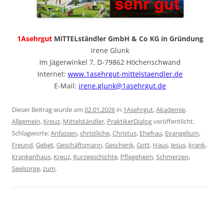
1Asehrgut
MiTTELständler GmbH & Co KG in Gründung
Irene Glunk
Im Jägerwinkel 7, D-79862 Höchenschwand
Internet:
www.1asehrgut-mittelstaendler.de
E-Mail:
irene.glunk@1asehrgut.de
Dieser Beitrag wurde am
02.01.2026
in
1Asehrgut
,
Akademie
,
Allgemein
,
Kreuz
,
Mittelständler
,
PraktikerDialog
veröffentlicht.
Schlagworte:
Anfassen
,
christliche
,
Christus
,
Ehefrau
,
Evangelium
,
Freund
,
Gebet
,
Geschäftsmann
,
Geschenk
,
Gott
,
Haus
,
Jesus
,
krank
,
Krankenhaus
,
Kreuz
,
Kurzgeschichte
,
Pflegeheim
,
Schmerzen
,
Seelsorge
,
zum
.