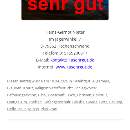
Heinz-Gernot Nieter
Im Jägerwinkel 7
D-79862 Höchenschwand
Telefon: 015159200817
E-Mail:
kontakt@1asehrgut.de
Internet:
www.1asehrgut.de
Dieser Beitrag wurde am
10.04.2026
in
1Asehrgut
,
Allgemein
,
Glauben
,
Kreuz
,
Religion
veröffentlicht. Schlagworte:
Befreiungsaktion
,
Bibel
,
Botschaft
,
Buch
,
Christen
,
Christus
,
Evangelium
,
Freiheit
,
Gefangenschaft
,
Glaube
,
Gnade
,
Gott
,
Heilung
,
Hölle
,
Jesus
,
Minus
,
Plus
,
vom
.