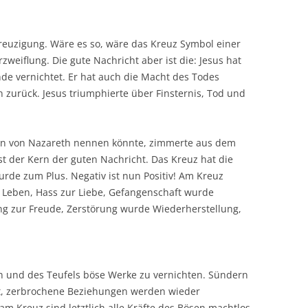
Kreuzigung. Wäre es so, wäre das Kreuz Symbol einer
weiflung. Die gute Nachricht aber ist die: Jesus hat
de vernichtet. Er hat auch die Macht des Todes
n zurück. Jesus triumphierte über Finsternis, Tod und
n von Nazareth nennen könnte, zimmerte aus dem
t der Kern der guten Nachricht. Das Kreuz hat die
rde zum Plus. Negativ ist nun Positiv! Am Kreuz
 Leben, Hass zur Liebe, Gefangenschaft wurde
ung zur Freude, Zerstörung wurde Wiederherstellung,
gen und des Teufels böse Werke zu vernichten. Sündern
t, zerbrochene Beziehungen werden wieder
am Kreuz sind letztlich alle Kräfte des Bösen machtlos.