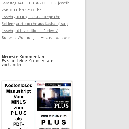
Samstag 14.03.2026 & 21.03.2026 jeweils
von 10:00 bis 17:00 Uhr
1Asehrgut Original Orientteppiche
Seidenglanzteppiche aus Kashan (Iran)
1Asehrgut Investition in Ferien- /
Ruhesitz-Wohnung im Hochschwarzwald
Neueste Kommentare
Es sind keine Kommentare
vorhanden.