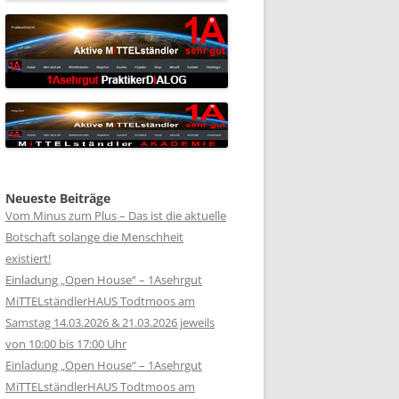
Neueste Beiträge
Vom Minus zum Plus – Das ist die aktuelle
Botschaft solange die Menschheit
existiert!
Einladung „Open House“ – 1Asehrgut
MiTTELständlerHAUS Todtmoos am
Samstag 14.03.2026 & 21.03.2026 jeweils
von 10:00 bis 17:00 Uhr
Einladung „Open House“ – 1Asehrgut
MiTTELständlerHAUS Todtmoos am