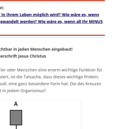
t:
 in Ihrem Leben möglich wird? Wie wäre es, wenn
 gewandelt werden? Wie wäre es, wenn all Ihr MINUS
sichtbar in jeden Menschen eingebaut!
rschrift Jesus Christus
 Tier oder Menschen eine enorm wichtige Funktion für
tert, ist die Tatsache, dass dieses wichtige Protein,
oll, eine ganz besondere Form hat: Die des Kreuzes
ift in jedem Organismus?