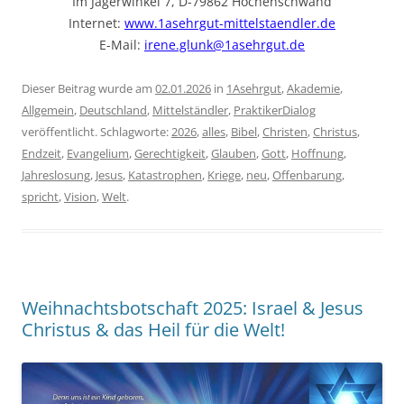
Im Jägerwinkel 7, D-79862 Höchenschwand
Internet:
www.1asehrgut-mittelstaendler.de
E-Mail:
irene.glunk@1asehrgut.de
Dieser Beitrag wurde am
02.01.2026
in
1Asehrgut
,
Akademie
,
Allgemein
,
Deutschland
,
Mittelständler
,
PraktikerDialog
veröffentlicht. Schlagworte:
2026
,
alles
,
Bibel
,
Christen
,
Christus
,
Endzeit
,
Evangelium
,
Gerechtigkeit
,
Glauben
,
Gott
,
Hoffnung
,
Jahreslosung
,
Jesus
,
Katastrophen
,
Kriege
,
neu
,
Offenbarung
,
spricht
,
Vision
,
Welt
.
Weihnachtsbotschaft 2025: Israel & Jesus
Christus & das Heil für die Welt!