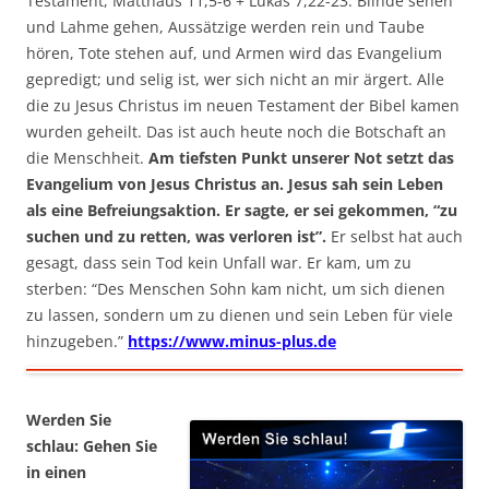
Testament, Matthäus 11,5-6 + Lukas 7,22-23: Blinde sehen
und Lahme gehen, Aussätzige werden rein und Taube
hören, Tote stehen auf, und Armen wird das Evangelium
gepredigt; und selig ist, wer sich nicht an mir ärgert. Alle
die zu Jesus Christus im neuen Testament der Bibel kamen
wurden geheilt. Das ist auch heute noch die Botschaft an
die Menschheit.
Am tiefsten Punkt unserer Not setzt das
Evangelium von Jesus Christus an. Jesus sah sein Leben
als eine Befreiungsaktion. Er sagte, er sei gekommen, “zu
suchen und zu retten, was verloren ist”.
Er selbst hat auch
gesagt, dass sein Tod kein Unfall war. Er kam, um zu
sterben: “Des Menschen Sohn kam nicht, um sich dienen
zu lassen, sondern um zu dienen und sein Leben für viele
hinzugeben.”
https://www.minus-plus.de
Werden Sie
schlau: Gehen Sie
in einen