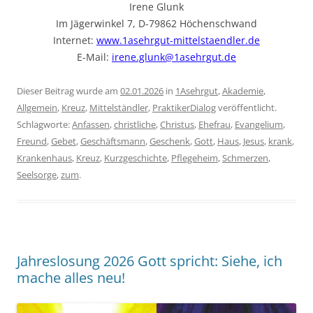
Irene Glunk
Im Jägerwinkel 7, D-79862 Höchenschwand
Internet:
www.1asehrgut-mittelstaendler.de
E-Mail:
irene.glunk@1asehrgut.de
Dieser Beitrag wurde am
02.01.2026
in
1Asehrgut
,
Akademie
,
Allgemein
,
Kreuz
,
Mittelständler
,
PraktikerDialog
veröffentlicht.
Schlagworte:
Anfassen
,
christliche
,
Christus
,
Ehefrau
,
Evangelium
,
Freund
,
Gebet
,
Geschäftsmann
,
Geschenk
,
Gott
,
Haus
,
Jesus
,
krank
,
Krankenhaus
,
Kreuz
,
Kurzgeschichte
,
Pflegeheim
,
Schmerzen
,
Seelsorge
,
zum
.
Jahreslosung 2026 Gott spricht: Siehe, ich
mache alles neu!