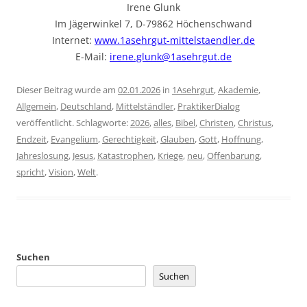
Irene Glunk
Im Jägerwinkel 7, D-79862 Höchenschwand
Internet:
www.1asehrgut-mittelstaendler.de
E-Mail:
irene.glunk@1asehrgut.de
Dieser Beitrag wurde am
02.01.2026
in
1Asehrgut
,
Akademie
,
Allgemein
,
Deutschland
,
Mittelständler
,
PraktikerDialog
veröffentlicht. Schlagworte:
2026
,
alles
,
Bibel
,
Christen
,
Christus
,
Endzeit
,
Evangelium
,
Gerechtigkeit
,
Glauben
,
Gott
,
Hoffnung
,
Jahreslosung
,
Jesus
,
Katastrophen
,
Kriege
,
neu
,
Offenbarung
,
spricht
,
Vision
,
Welt
.
Suchen
Suchen