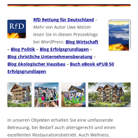
RfD Rettung für Deutschland
–
Mehr von Autor Uwe Melzer
lesen Sie in diesen Presseblogs
bei WordPress:
Blog Wirtschaft
–
Blog Politik
–
Blog Erfolgsgrundlagen
–
Blog christliche Unternehmensberatung
–
Blog ökologischer Hausbau
–
Buch eBook ePUB 50
Erfolgsgrundlagen
In unseren Objekten erhalten Sie eine umfassende
Betreuung, bei Bedarf auch altersgerecht und einen
exzellenten Restaurationsbetrieb. Auch Wellness,