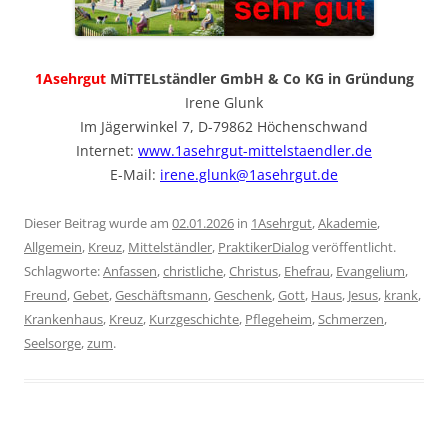
1Asehrgut
MiTTELständler GmbH & Co KG in Gründung
Irene Glunk
Im Jägerwinkel 7, D-79862 Höchenschwand
Internet:
www.1asehrgut-mittelstaendler.de
E-Mail:
irene.glunk@1asehrgut.de
Dieser Beitrag wurde am
02.01.2026
in
1Asehrgut
,
Akademie
,
Allgemein
,
Kreuz
,
Mittelständler
,
PraktikerDialog
veröffentlicht.
Schlagworte:
Anfassen
,
christliche
,
Christus
,
Ehefrau
,
Evangelium
,
Freund
,
Gebet
,
Geschäftsmann
,
Geschenk
,
Gott
,
Haus
,
Jesus
,
krank
,
Krankenhaus
,
Kreuz
,
Kurzgeschichte
,
Pflegeheim
,
Schmerzen
,
Seelsorge
,
zum
.