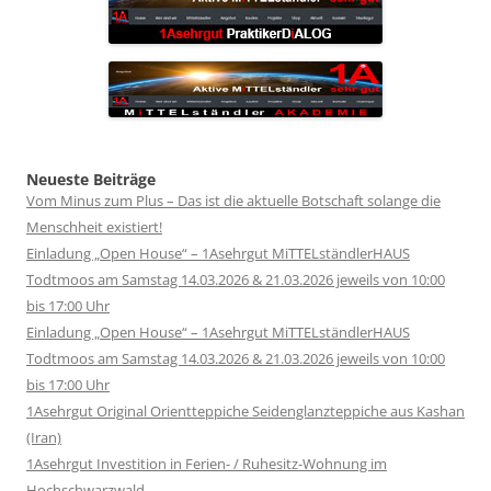
Neueste Beiträge
Vom Minus zum Plus – Das ist die aktuelle Botschaft solange die
Menschheit existiert!
Einladung „Open House“ – 1Asehrgut MiTTELständlerHAUS
Todtmoos am Samstag 14.03.2026 & 21.03.2026 jeweils von 10:00
bis 17:00 Uhr
Einladung „Open House“ – 1Asehrgut MiTTELständlerHAUS
Todtmoos am Samstag 14.03.2026 & 21.03.2026 jeweils von 10:00
bis 17:00 Uhr
1Asehrgut Original Orientteppiche Seidenglanzteppiche aus Kashan
(Iran)
1Asehrgut Investition in Ferien- / Ruhesitz-Wohnung im
Hochschwarzwald