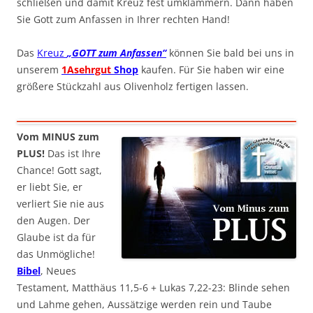
schließen und damit Kreuz fest umklammern. Dann haben
Sie Gott zum Anfassen in Ihrer rechten Hand!
Das
Kreuz
„GOTT zum Anfassen“
können Sie bald bei uns in
unserem
1Asehrgut
Shop
kaufen. Für Sie haben wir eine
größere Stückzahl aus Olivenholz fertigen lassen.
Vom MINUS zum
PLUS!
Das ist Ihre
Chance! Gott sagt,
er liebt Sie, er
verliert Sie nie aus
den Augen. Der
Glaube ist da für
das Unmögliche!
Bibel
, Neues
Testament, Matthäus 11,5-6 + Lukas 7,22-23: Blinde sehen
und Lahme gehen, Aussätzige werden rein und Taube