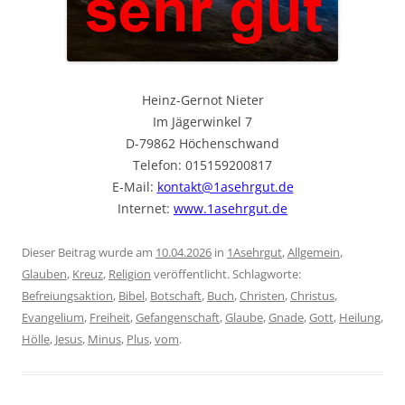
Heinz-Gernot Nieter
Im Jägerwinkel 7
D-79862 Höchenschwand
Telefon: 015159200817
E-Mail:
kontakt@1asehrgut.de
Internet:
www.1asehrgut.de
Dieser Beitrag wurde am
10.04.2026
in
1Asehrgut
,
Allgemein
,
Glauben
,
Kreuz
,
Religion
veröffentlicht. Schlagworte:
Befreiungsaktion
,
Bibel
,
Botschaft
,
Buch
,
Christen
,
Christus
,
Evangelium
,
Freiheit
,
Gefangenschaft
,
Glaube
,
Gnade
,
Gott
,
Heilung
,
Hölle
,
Jesus
,
Minus
,
Plus
,
vom
.