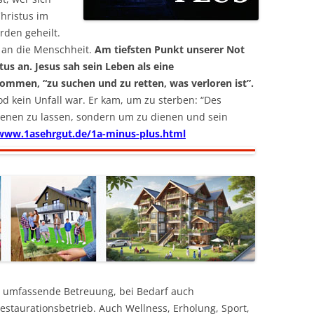
Christus im
den geheilt.
t an die Menschheit.
Am tiefsten Punkt unserer Not
us an. Jesus sah sein Leben als eine
ekommen, “zu suchen und zu retten, was verloren ist”.
od kein Unfall war. Er kam, um zu sterben: “Des
enen zu lassen, sondern um zu dienen und sein
/www.1asehrgut.de/1a-minus-plus.html
e umfassende Betreuung, bei Bedarf auch
estaurationsbetrieb. Auch Wellness, Erholung, Sport,