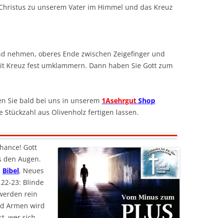
Christus zu unserem Vater im Himmel und das Kreuz
nd nehmen, oberes Ende zwischen Zeigefinger und
mit Kreuz fest umklammern. Dann haben Sie Gott zum
n Sie bald bei uns in unserem
1Asehrgut
Shop
e Stückzahl aus Olivenholz fertigen lassen.
Chance! Gott
aus den Augen.
!
Bibel
, Neues
,22-23: Blinde
werden rein
nd Armen wird
t, wer sich