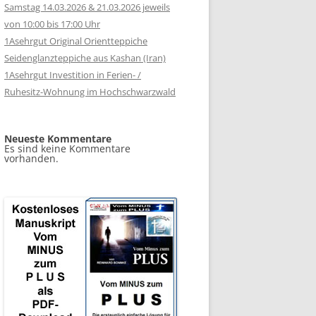
Samstag 14.03.2026 & 21.03.2026 jeweils
von 10:00 bis 17:00 Uhr
1Asehrgut Original Orientteppiche
Seidenglanzteppiche aus Kashan (Iran)
1Asehrgut Investition in Ferien- /
Ruhesitz-Wohnung im Hochschwarzwald
Neueste Kommentare
Es sind keine Kommentare
vorhanden.