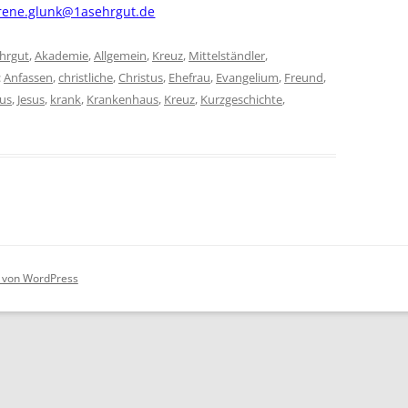
rene.glunk@1asehrgut.de
hrgut
,
Akademie
,
Allgemein
,
Kreuz
,
Mittelständler
,
:
Anfassen
,
christliche
,
Christus
,
Ehefrau
,
Evangelium
,
Freund
,
us
,
Jesus
,
krank
,
Krankenhaus
,
Kreuz
,
Kurzgeschichte
,
rt von WordPress