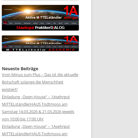
Neueste Beiträge
Vom Minus zum Plus – Das ist die aktuelle
Botschaft solange die Menschheit
existiert!
Einladung „Open House“ – 1Asehrgut
MiTTELständlerHAUS Todtmoos am
Samstag 14.03.2026 & 21.03.2026 jeweils
von 10:00 bis 17:00 Uhr
Einladung „Open House“ – 1Asehrgut
MiTTELständlerHAUS Todtmoos am