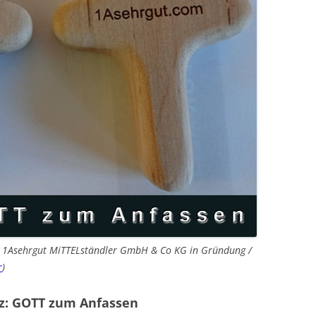
n 1Asehrgut MiTTELständler GmbH & Co KG in Gründung /
r
)
uz: GOTT zum Anfassen