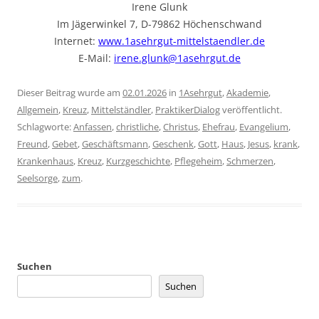
Irene Glunk
Im Jägerwinkel 7, D-79862 Höchenschwand
Internet:
www.1asehrgut-mittelstaendler.de
E-Mail:
irene.glunk@1asehrgut.de
Dieser Beitrag wurde am
02.01.2026
in
1Asehrgut
,
Akademie
,
Allgemein
,
Kreuz
,
Mittelständler
,
PraktikerDialog
veröffentlicht.
Schlagworte:
Anfassen
,
christliche
,
Christus
,
Ehefrau
,
Evangelium
,
Freund
,
Gebet
,
Geschäftsmann
,
Geschenk
,
Gott
,
Haus
,
Jesus
,
krank
,
Krankenhaus
,
Kreuz
,
Kurzgeschichte
,
Pflegeheim
,
Schmerzen
,
Seelsorge
,
zum
.
Suchen
Suchen