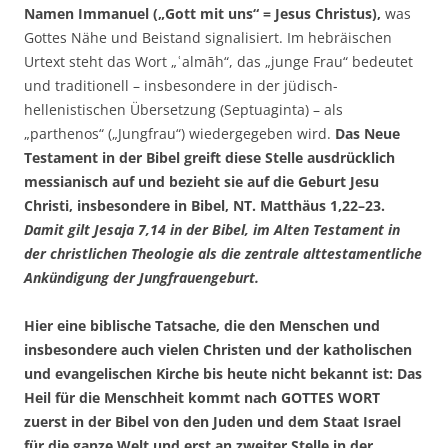
Namen Immanuel („Gott mit uns“ = Jesus Christus),
was
Gottes Nähe und Beistand signalisiert. Im hebräischen
Urtext steht das Wort „ʿalmāh“, das „junge Frau“ bedeutet
und traditionell – insbesondere in der jüdisch-
hellenistischen Übersetzung (Septuaginta) – als
„parthenos“ („Jungfrau“) wiedergegeben wird.
Das Neue
Testament in der Bibel greift diese Stelle ausdrücklich
messianisch auf und bezieht sie auf die Geburt Jesu
Christi, insbesondere in Bibel, NT. Matthäus 1,22–23.
Damit gilt Jesaja 7,14 in der Bibel, im Alten Testament in
der christlichen Theologie als die zentrale alttestamentliche
Ankündigung der Jungfrauengeburt.
Hier eine biblische Tatsache, die den Menschen und
insbesondere auch vielen Christen und der katholischen
und evangelischen Kirche bis heute nicht bekannt ist: Das
Heil für die Menschheit kommt nach GOTTES WORT
zuerst in der Bibel von den Juden und dem Staat Israel
für die ganze Welt und erst an zweiter Stelle in der