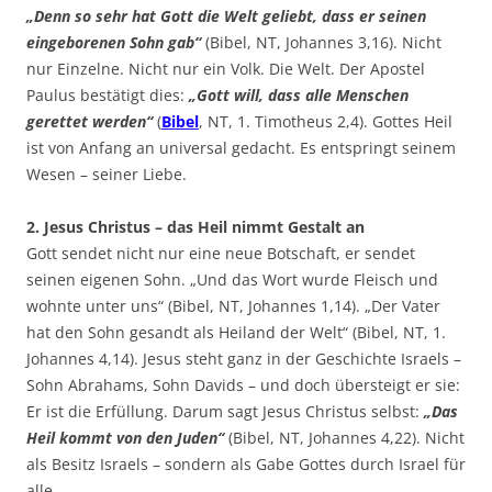
„Denn so sehr hat Gott die Welt geliebt, dass er seinen
eingeborenen Sohn gab“
(Bibel, NT, Johannes 3,16). Nicht
nur Einzelne. Nicht nur ein Volk. Die Welt. Der Apostel
Paulus bestätigt dies:
„Gott will, dass alle Menschen
gerettet werden“
(
Bibel
, NT, 1. Timotheus 2,4). Gottes Heil
ist von Anfang an universal gedacht. Es entspringt seinem
Wesen – seiner Liebe.
2. Jesus Christus – das Heil nimmt Gestalt an
Gott sendet nicht nur eine neue Botschaft, er sendet
seinen eigenen Sohn. „Und das Wort wurde Fleisch und
wohnte unter uns“ (Bibel, NT, Johannes 1,14). „Der Vater
hat den Sohn gesandt als Heiland der Welt“ (Bibel, NT, 1.
Johannes 4,14). Jesus steht ganz in der Geschichte Israels –
Sohn Abrahams, Sohn Davids – und doch übersteigt er sie:
Er ist die Erfüllung. Darum sagt Jesus Christus selbst:
„Das
Heil kommt von den Juden“
(Bibel, NT, Johannes 4,22). Nicht
als Besitz Israels – sondern als Gabe Gottes durch Israel für
alle.