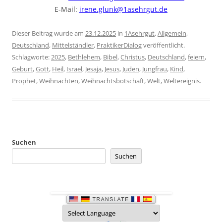
E-Mail:
irene.glunk@1asehrgut.de
Dieser Beitrag wurde am
23.12.2025
in
1Asehrgut
,
Allgemein
,
Deutschland
,
Mittelständler
,
PraktikerDialog
veröffentlicht.
Schlagworte:
2025
,
Bethlehem
,
Bibel
,
Christus
,
Deutschland
,
feiern
,
Geburt
,
Gott
,
Heil
,
Israel
,
Jesaja
,
Jesus
,
Juden
,
Jungfrau
,
Kind
,
Prophet
,
Weihnachten
,
Weihnachtsbotschaft
,
Welt
,
Weltereignis
.
Suchen
Suchen