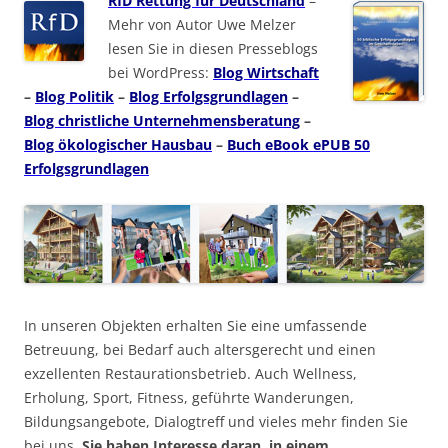
RfD Rettung für Deutschland
–
Mehr von Autor Uwe Melzer
lesen Sie in diesen Presseblogs
bei WordPress:
Blog Wirtschaft
–
Blog Politik
–
Blog Erfolgsgrundlagen
–
Blog christliche Unternehmensberatung
–
Blog ökologischer Hausbau
–
Buch eBook ePUB 50
Erfolgsgrundlagen
In unseren Objekten erhalten Sie eine umfassende
Betreuung, bei Bedarf auch altersgerecht und einen
exzellenten Restaurationsbetrieb. Auch Wellness,
Erholung, Sport, Fitness, geführte Wanderungen,
Bildungsangebote, Dialogtreff und vieles mehr finden Sie
bei uns.
Sie haben Interesse daran, in einem