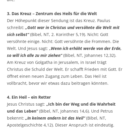
3. Das Kreuz – Zentrum des Heils für die Welt
Der Höhepunkt dieser Sendung ist das Kreuz. Paulus
schreibt:
„Gott war in Christus und versöhnte die Welt mit
sich selbst“
(Bibel, NT, 2. Korinther 5,19). Nicht: Gott
versöhnte einige. Nicht: Gott versöhnte die Frommen. Die
Welt. Und Jesus sagt: „
Wenn ich erhöht werde von der Erde,
so will ich alle zu mir ziehen“
(Bibel, NT, Johannes 12,32).
Am Kreuz von Golgatha in Jerusalem, in Israel trägt
Christus die Schuld der Welt. Er schafft Frieden mit Gott. Er
öffnet einen neuen Zugang zum Leben. Das Heil ist
vollbracht, bevor wir etwas dazu beitragen könnten.
4. Ein Heil – ein Retter
Jesus Christus sagt:
„Ich bin der Weg und die Wahrheit
und das Leben“
(Bibel, NT, Johannes 14,6). Und Petrus
bekennt:
„In keinem andern ist das Heil“
(Bibel, NT,
Apostelgeschichte 4,12). Dieser Anspruch ist eindeutig.