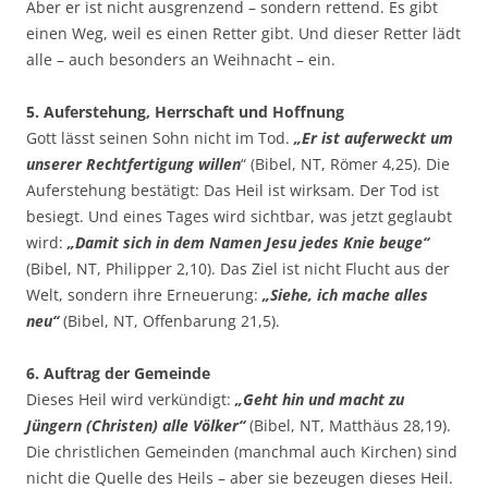
Aber er ist nicht ausgrenzend – sondern rettend. Es gibt
einen Weg, weil es einen Retter gibt. Und dieser Retter lädt
alle – auch besonders an Weihnacht – ein.
5. Auferstehung, Herrschaft und Hoffnung
Gott lässt seinen Sohn nicht im Tod.
„Er ist auferweckt um
unserer Rechtfertigung willen
“ (Bibel, NT, Römer 4,25). Die
Auferstehung bestätigt: Das Heil ist wirksam. Der Tod ist
besiegt. Und eines Tages wird sichtbar, was jetzt geglaubt
wird:
„Damit sich in dem Namen Jesu jedes Knie beuge“
(Bibel, NT, Philipper 2,10). Das Ziel ist nicht Flucht aus der
Welt, sondern ihre Erneuerung:
„Siehe, ich mache alles
neu“
(Bibel, NT, Offenbarung 21,5).
6. Auftrag der Gemeinde
Dieses Heil wird verkündigt:
„Geht hin und macht zu
Jüngern (Christen) alle Völker“
(Bibel, NT, Matthäus 28,19).
Die christlichen Gemeinden (manchmal auch Kirchen) sind
nicht die Quelle des Heils – aber sie bezeugen dieses Heil.