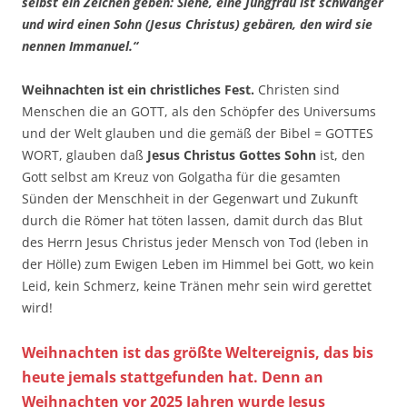
selbst ein Zeichen geben: Siehe, eine Jungfrau ist schwanger
und wird einen Sohn (Jesus Christus) gebären, den wird sie
nennen Immanuel.“
Weihnachten ist ein christliches Fest.
Christen sind
Menschen die an GOTT, als den Schöpfer des Universums
und der Welt glauben und die gemäß der Bibel = GOTTES
WORT, glauben daß
Jesus Christus Gottes Sohn
ist, den
Gott selbst am Kreuz von Golgatha für die gesamten
Sünden der Menschheit in der Gegenwart und Zukunft
durch die Römer hat töten lassen, damit durch das Blut
des Herrn Jesus Christus jeder Mensch von Tod (leben in
der Hölle) zum Ewigen Leben im Himmel bei Gott, wo kein
Leid, kein Schmerz, keine Tränen mehr sein wird gerettet
wird!
Weihnachten ist das größte Weltereignis, das bis
heute jemals stattgefunden hat. Denn an
Weihnachten vor 2025 Jahren wurde Jesus