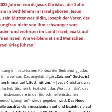
025 Jahren wurde Jesus Christus, der Sohn
ria in Bethlehem in Israel geboren. Jesus
 sein Mutter war Jüdin, Joseph der Vater, der
 Jungfrau nicht von ihm schwanger war.
uden und wohnten im Land Israel, exakt auf
nen Israel. Wie verblendet sind Menschen,
rael Krieg führen!
heißung im historischen Kontext der Bedrohung Judas
.) in Israel aus. Das angekündigte
„Zeichen“ Gottes ist
en Immanuel („Gott mit uns“ = Jesus Christus),
was
. Im hebräischen Urtext steht das Wort „ʿalmāh“, das
l – insbesondere in der jüdisch-hellenistischen
thenos“ („Jungfrau“) wiedergegeben wird.
Das Neue
telle ausdrücklich messianisch auf und bezieht sie auf