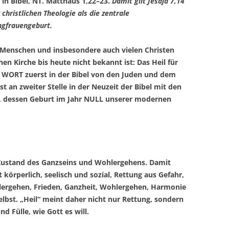
 in Bibel, NT. Matthäus 1,22–23.
Damit gilt Jesaja 7,14
 christlichen Theologie als die zentrale
ngfrauengeburt.
n Menschen und insbesondere auch vielen Christen
en Kirche bis heute nicht bekannt ist: Das Heil für
WORT zuerst in der Bibel von den Juden und dem
st an zweiter Stelle in der Neuzeit der Bibel mit den
, dessen Geburt im Jahr NULL unserer modernen
 Zustand des Ganzseins und Wohlergehens. Damit
 körperlich, seelisch und sozial, Rettung aus Gefahr,
ergehen, Frieden, Ganzheit, Wohlergehen, Harmonie
elbst. „Heil“ meint daher nicht nur Rettung, sondern
 Fülle, wie Gott es will.