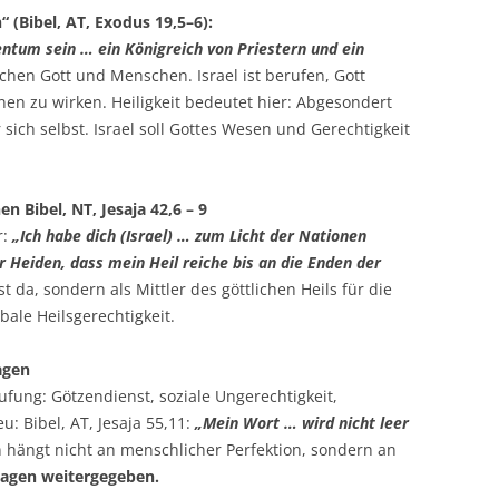
n“ (Bibel, AT, Exodus 19,5–6):
gentum sein … ein Königreich von Priestern und ein
schen Gott und Menschen. Israel ist berufen, Gott
en zu wirken. Heiligkeit bedeutet hier: Abgesondert
 sich selbst. Israel soll Gottes Wesen und Gerechtigkeit
en Bibel, NT, Jesaja 42,6 – 9
r:
„Ich habe dich (Israel) … zum Licht der Nationen
r Heiden, dass mein Heil reiche bis an die Enden der
bst da, sondern als Mittler des göttlichen Heils für die
bale Heilsgerechtigkeit.
agen
rufung: Götzendienst, soziale Ungerechtigkeit,
u: Bibel, AT, Jesaja 55,11:
„Mein Wort … wird nicht leer
 hängt nicht an menschlicher Perfektion, sondern an
rsagen weitergegeben.