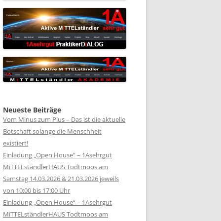
Neueste Beiträge
Vom Minus zum Plus – Das ist die aktuelle
Botschaft solange die Menschheit
existiert!
Einladung „Open House“ – 1Asehrgut
MiTTELständlerHAUS Todtmoos am
Samstag 14.03.2026 & 21.03.2026 jeweils
von 10:00 bis 17:00 Uhr
Einladung „Open House“ – 1Asehrgut
MiTTELständlerHAUS Todtmoos am