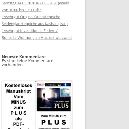
Samstag 14.03.2026 & 21.03.2026 jeweils
von 10:00 bis 17:00 Uhr
1Asehrgut Original Orientteppiche
Seidenglanzteppiche aus Kashan (Iran)
1Asehrgut Investition in Ferien- /
Ruhesitz-Wohnung im Hochschwarzwald
Neueste Kommentare
Es sind keine Kommentare
vorhanden.