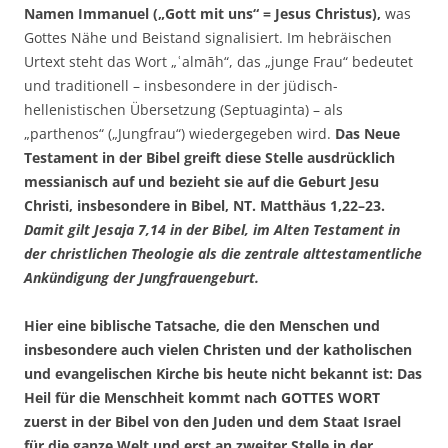
Namen Immanuel („Gott mit uns“ = Jesus Christus),
was
Gottes Nähe und Beistand signalisiert. Im hebräischen
Urtext steht das Wort „ʿalmāh“, das „junge Frau“ bedeutet
und traditionell – insbesondere in der jüdisch-
hellenistischen Übersetzung (Septuaginta) – als
„parthenos“ („Jungfrau“) wiedergegeben wird.
Das Neue
Testament in der Bibel greift diese Stelle ausdrücklich
messianisch auf und bezieht sie auf die Geburt Jesu
Christi, insbesondere in Bibel, NT. Matthäus 1,22–23.
Damit gilt Jesaja 7,14 in der Bibel, im Alten Testament in
der christlichen Theologie als die zentrale alttestamentliche
Ankündigung der Jungfrauengeburt.
Hier eine biblische Tatsache, die den Menschen und
insbesondere auch vielen Christen und der katholischen
und evangelischen Kirche bis heute nicht bekannt ist: Das
Heil für die Menschheit kommt nach GOTTES WORT
zuerst in der Bibel von den Juden und dem Staat Israel
für die ganze Welt und erst an zweiter Stelle in der