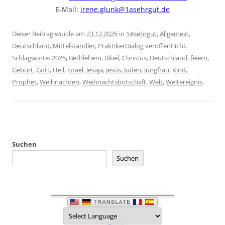
E-Mail:
irene.glunk@1asehrgut.de
Dieser Beitrag wurde am
23.12.2025
in
1Asehrgut
,
Allgemein
,
Deutschland
,
Mittelständler
,
PraktikerDialog
veröffentlicht.
Schlagworte:
2025
,
Bethlehem
,
Bibel
,
Christus
,
Deutschland
,
feiern
,
Geburt
,
Gott
,
Heil
,
Israel
,
Jesaja
,
Jesus
,
Juden
,
Jungfrau
,
Kind
,
Prophet
,
Weihnachten
,
Weihnachtsbotschaft
,
Welt
,
Weltereignis
.
Suchen
Suchen