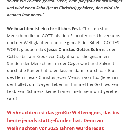
selbst ein Zeichen geben: Siehe, eine Jungfrau ist schwanger
und wird einen Sohn (Jesus Christus) gebären, den wird sie
nennen Immanuel.“
Weihnachten ist ein christliches Fest.
Christen sind
Menschen die an GOTT, als den Schöpfer des Universums
und der Welt glauben und die gemäß der Bibel = GOTTES
WORT, glauben daß
Jesus Christus Gottes Sohn
ist, den
Gott selbst am Kreuz von Golgatha für die gesamten
Sünden der Menschheit in der Gegenwart und Zukunft
durch die Römer hat töten lassen, damit durch das Blut
des Herrn Jesus Christus jeder Mensch von Tod (leben in
der Hölle) zum Ewigen Leben im Himmel bei Gott, wo kein
Leid, kein Schmerz, keine Tränen mehr sein wird gerettet
wird!
Weihnachten ist das größte Weltereignis, das bis
heute jemals stattgefunden hat. Denn an
Weihnachten vor 2025 Jahren wurde Jesus