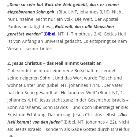
„Denn so sehr hat Gott die Welt geliebt, dass er seinen
eingeborenen Sohn gab“
(Bibel, NT, Johannes 3,16). Nicht
nur Einzelne. Nicht nur ein Volk. Die Welt. Der Apostel
Paulus bestätigt dies:
„Gott will, dass alle Menschen
gerettet werden“
(
Bibel
, NT, 1. Timotheus 2,4). Gottes Heil
ist von Anfang an universal gedacht. Es entspringt seinem
Wesen – seiner Liebe.
2. Jesus Christus – das Heil nimmt Gestalt an
Gott sendet nicht nur eine neue Botschaft, er sendet
seinen eigenen Sohn. „Und das Wort wurde Fleisch und
wohnte unter uns“ (Bibel, NT, Johannes 1,14). „Der Vater
hat den Sohn gesandt als Heiland der Welt“ (Bibel, NT, 1.
Johannes 4,14). Jesus steht ganz in der Geschichte Israels –
Sohn Abrahams, Sohn Davids – und doch übersteigt er sie:
Er ist die Erfüllung. Darum sagt Jesus Christus selbst:
„Das
Heil kommt von den Juden“
(Bibel, NT, Johannes 4,22). Nicht
als Besitz Israels – sondern als Gabe Gottes durch Israel für
alle.