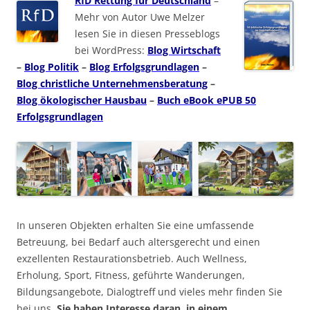
RfD Rettung für Deutschland
–
Mehr von Autor Uwe Melzer
lesen Sie in diesen Presseblogs
bei WordPress:
Blog Wirtschaft
–
Blog Politik
–
Blog Erfolgsgrundlagen
–
Blog christliche Unternehmensberatung
–
Blog ökologischer Hausbau
–
Buch eBook ePUB 50
Erfolgsgrundlagen
In unseren Objekten erhalten Sie eine umfassende
Betreuung, bei Bedarf auch altersgerecht und einen
exzellenten Restaurationsbetrieb. Auch Wellness,
Erholung, Sport, Fitness, geführte Wanderungen,
Bildungsangebote, Dialogtreff und vieles mehr finden Sie
bei uns.
Sie haben Interesse daran, in einem