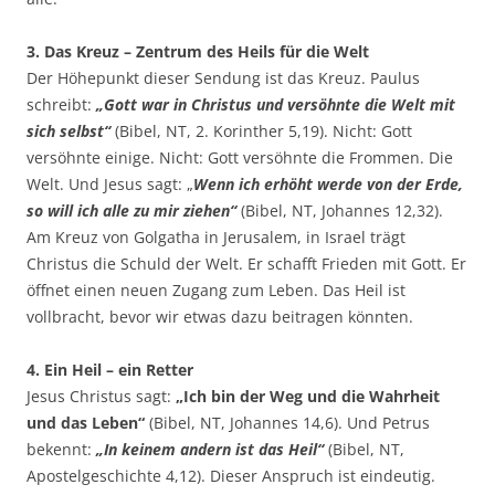
3. Das Kreuz – Zentrum des Heils für die Welt
Der Höhepunkt dieser Sendung ist das Kreuz. Paulus
schreibt:
„Gott war in Christus und versöhnte die Welt mit
sich selbst“
(Bibel, NT, 2. Korinther 5,19). Nicht: Gott
versöhnte einige. Nicht: Gott versöhnte die Frommen. Die
Welt. Und Jesus sagt: „
Wenn ich erhöht werde von der Erde,
so will ich alle zu mir ziehen“
(Bibel, NT, Johannes 12,32).
Am Kreuz von Golgatha in Jerusalem, in Israel trägt
Christus die Schuld der Welt. Er schafft Frieden mit Gott. Er
öffnet einen neuen Zugang zum Leben. Das Heil ist
vollbracht, bevor wir etwas dazu beitragen könnten.
4. Ein Heil – ein Retter
Jesus Christus sagt:
„Ich bin der Weg und die Wahrheit
und das Leben“
(Bibel, NT, Johannes 14,6). Und Petrus
bekennt:
„In keinem andern ist das Heil“
(Bibel, NT,
Apostelgeschichte 4,12). Dieser Anspruch ist eindeutig.