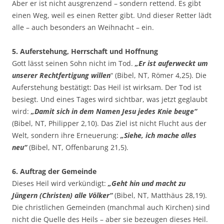
Aber er ist nicht ausgrenzend – sondern rettend. Es gibt
einen Weg, weil es einen Retter gibt. Und dieser Retter lädt
alle – auch besonders an Weihnacht – ein.
5. Auferstehung, Herrschaft und Hoffnung
Gott lässt seinen Sohn nicht im Tod.
„Er ist auferweckt um
unserer Rechtfertigung willen
“ (Bibel, NT, Römer 4,25). Die
Auferstehung bestätigt: Das Heil ist wirksam. Der Tod ist
besiegt. Und eines Tages wird sichtbar, was jetzt geglaubt
wird:
„Damit sich in dem Namen Jesu jedes Knie beuge“
(Bibel, NT, Philipper 2,10). Das Ziel ist nicht Flucht aus der
Welt, sondern ihre Erneuerung:
„Siehe, ich mache alles
neu“
(Bibel, NT, Offenbarung 21,5).
6. Auftrag der Gemeinde
Dieses Heil wird verkündigt:
„Geht hin und macht zu
Jüngern (Christen) alle Völker“
(Bibel, NT, Matthäus 28,19).
Die christlichen Gemeinden (manchmal auch Kirchen) sind
nicht die Quelle des Heils – aber sie bezeugen dieses Heil.