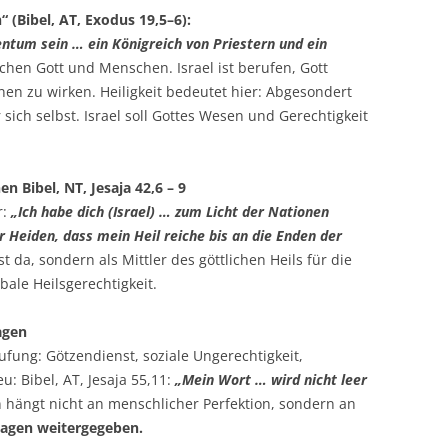
n“ (Bibel, AT, Exodus 19,5–6):
gentum sein … ein Königreich von Priestern und ein
schen Gott und Menschen. Israel ist berufen, Gott
en zu wirken. Heiligkeit bedeutet hier: Abgesondert
 sich selbst. Israel soll Gottes Wesen und Gerechtigkeit
en Bibel, NT, Jesaja 42,6 – 9
r:
„Ich habe dich (Israel) … zum Licht der Nationen
r Heiden, dass mein Heil reiche bis an die Enden der
bst da, sondern als Mittler des göttlichen Heils für die
bale Heilsgerechtigkeit.
agen
rufung: Götzendienst, soziale Ungerechtigkeit,
u: Bibel, AT, Jesaja 55,11:
„Mein Wort … wird nicht leer
 hängt nicht an menschlicher Perfektion, sondern an
rsagen weitergegeben.