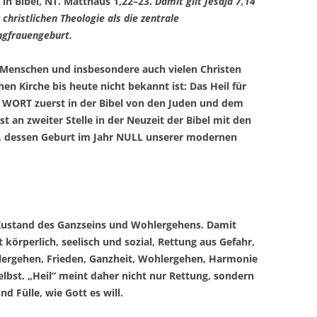
 in Bibel, NT. Matthäus 1,22–23.
Damit gilt Jesaja 7,14
 christlichen Theologie als die zentrale
ngfrauengeburt.
n Menschen und insbesondere auch vielen Christen
en Kirche bis heute nicht bekannt ist: Das Heil für
WORT zuerst in der Bibel von den Juden und dem
st an zweiter Stelle in der Neuzeit der Bibel mit den
, dessen Geburt im Jahr NULL unserer modernen
 Zustand des Ganzseins und Wohlergehens. Damit
 körperlich, seelisch und sozial, Rettung aus Gefahr,
ergehen, Frieden, Ganzheit, Wohlergehen, Harmonie
elbst. „Heil“ meint daher nicht nur Rettung, sondern
 Fülle, wie Gott es will.