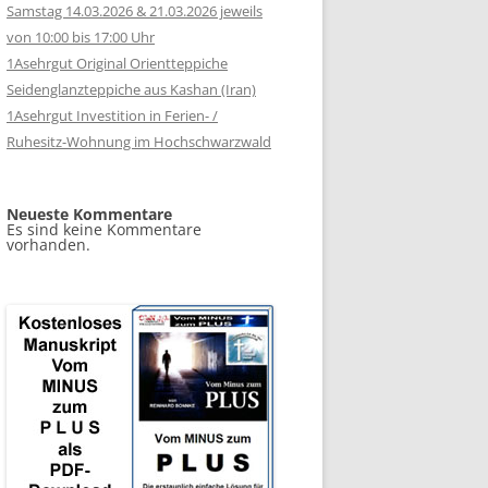
Samstag 14.03.2026 & 21.03.2026 jeweils
von 10:00 bis 17:00 Uhr
1Asehrgut Original Orientteppiche
Seidenglanzteppiche aus Kashan (Iran)
1Asehrgut Investition in Ferien- /
Ruhesitz-Wohnung im Hochschwarzwald
Neueste Kommentare
Es sind keine Kommentare
vorhanden.