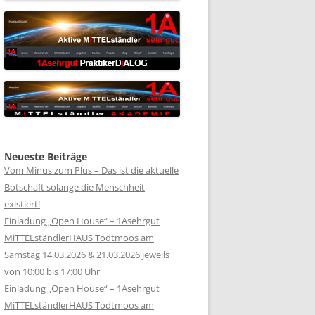
Neueste Beiträge
Vom Minus zum Plus – Das ist die aktuelle
Botschaft solange die Menschheit
existiert!
Einladung „Open House“ – 1Asehrgut
MiTTELständlerHAUS Todtmoos am
Samstag 14.03.2026 & 21.03.2026 jeweils
von 10:00 bis 17:00 Uhr
Einladung „Open House“ – 1Asehrgut
MiTTELständlerHAUS Todtmoos am