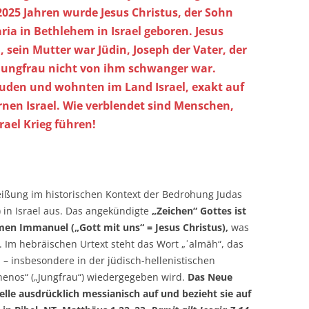
025 Jahren wurde Jesus Christus, der Sohn
ria in Bethlehem in Israel geboren. Jesus
 sein Mutter war Jüdin, Joseph der Vater, der
 Jungfrau nicht von ihm schwanger war.
uden und wohnten im Land Israel, exakt auf
nen Israel. Wie verblendet sind Menschen,
rael Krieg führen!
heißung im historischen Kontext der Bedrohung Judas
.) in Israel aus. Das angekündigte
„Zeichen“ Gottes ist
en Immanuel („Gott mit uns“ = Jesus Christus),
was
. Im hebräischen Urtext steht das Wort „ʿalmāh“, das
l – insbesondere in der jüdisch-hellenistischen
thenos“ („Jungfrau“) wiedergegeben wird.
Das Neue
telle ausdrücklich messianisch auf und bezieht sie auf