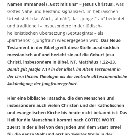
Namen Immanuel („Gott mit uns“ = Jesus Christus),
was
Gottes Nähe und Beistand signalisiert. Im hebräischen
Urtext steht das Wort „ʿalmāh“, das „junge Frau“ bedeutet
und traditionell – insbesondere in der jüdisch-
hellenistischen Übersetzung (Septuaginta) – als
„parthenos“ („Jungfrau“) wiedergegeben wird.
Das Neue
Testament in der Bibel greift diese Stelle ausdrücklich
messianisch auf und bezieht sie auf die Geburt Jesu
Christi, insbesondere in Bibel, NT. Matthäus 1,22–23.
Damit gilt Jesaja 7,14 in der Bibel, im Alten Testament in
der christlichen Theologie als die zentrale alttestamentliche
Ankündigung der Jungfrauengeburt.
Hier eine biblische Tatsache, die den Menschen und
insbesondere auch vielen Christen und der katholischen
und evangelischen Kirche bis heute nicht bekannt ist: Das
Heil für die Menschheit kommt nach GOTTES WORT
zuerst in der Bibel von den Juden und dem Staat Israel
für die ganze Welt und erst an zweiter Stelle in der