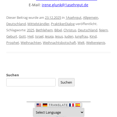
E-Mail:
irene.glunk@1asehrgut.de
Dieser Beitrag wurde am
23.12.2025
in
1Asehrgut
,
Allgemein
,
Deutschland
,
Mittelständler
,
PraktikerDialog
veröffentlicht.
Schlagworte:
2025
,
Bethlehem
,
Bibel
,
Christus
,
Deutschland
,
feiern
,
Geburt
,
Gott
,
Heil
,
Israel
,
Jesaja
,
Jesus
,
Juden
,
Jungfrau
,
Kind
,
Prophet
,
Weihnachten
,
Weihnachtsbotschaft
,
Welt
,
Weltereignis
.
Suchen
Suchen