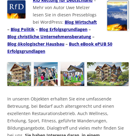
RfD Rettung für Deutschland
–
Mehr von Autor Uwe Melzer
lesen Sie in diesen Presseblogs
bei WordPress:
Blog Wirtschaft
–
Blog Politik
–
Blog Erfolgsgrundlagen
–
Blog christliche Unternehmensberatung
–
Blog ökologischer Hausbau
–
Buch eBook ePUB 50
Erfolgsgrundlagen
In unseren Objekten erhalten Sie eine umfassende
Betreuung, bei Bedarf auch altersgerecht und einen
exzellenten Restaurationsbetrieb. Auch Wellness,
Erholung, Sport, Fitness, geführte Wanderungen,
Bildungsangebote, Dialogtreff und vieles mehr finden Sie
bei uns.
Sie haben Interesse daran, in einem