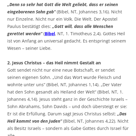
„Denn so sehr hat Gott die Welt geliebt, dass er seinen
eingeborenen Sohn gab“
(Bibel, NT, Johannes 3,16). Nicht
nur Einzelne. Nicht nur ein Volk. Die Welt. Der Apostel
Paulus bestätigt dies:
„Gott will, dass alle Menschen
gerettet werden“
(
Bibel
, NT, 1. Timotheus 2,4). Gottes Heil
ist von Anfang an universal gedacht. Es entspringt seinem
Wesen – seiner Liebe.
2. Jesus Christus – das Heil nimmt Gestalt an
Gott sendet nicht nur eine neue Botschaft, er sendet
seinen eigenen Sohn. „Und das Wort wurde Fleisch und
wohnte unter uns“ (Bibel, NT, Johannes 1,14). „Der Vater
hat den Sohn gesandt als Heiland der Welt“ (Bibel, NT, 1.
Johannes 4,14). Jesus steht ganz in der Geschichte Israels –
Sohn Abrahams, Sohn Davids – und doch übersteigt er sie:
Er ist die Erfüllung. Darum sagt Jesus Christus selbst:
„Das
Heil kommt von den Juden“
(Bibel, NT, Johannes 4,22). Nicht
als Besitz Israels – sondern als Gabe Gottes durch Israel für
alle.