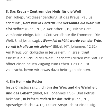
3. Das Kreuz – Zentrum des Heils für die Welt
Der Höhepunkt dieser Sendung ist das Kreuz. Paulus
schreibt:
„Gott war in Christus und versöhnte die Welt mit
sich selbst“
(Bibel, NT, 2. Korinther 5,19). Nicht: Gott
versöhnte einige. Nicht: Gott versöhnte die Frommen. Die
Welt. Und Jesus sagt: „
Wenn ich erhöht werde von der Erde,
so will ich alle zu mir ziehen“
(Bibel, NT, Johannes 12,32).
Am Kreuz von Golgatha in Jerusalem, in Israel trägt
Christus die Schuld der Welt. Er schafft Frieden mit Gott. Er
öffnet einen neuen Zugang zum Leben. Das Heil ist
vollbracht, bevor wir etwas dazu beitragen könnten.
4. Ein Heil – ein Retter
Jesus Christus sagt:
„Ich bin der Weg und die Wahrheit
und das Leben“
(Bibel, NT, Johannes 14,6). Und Petrus
bekennt:
„In keinem andern ist das Heil“
(Bibel, NT,
Apostelgeschichte 4,12). Dieser Anspruch ist eindeutig.