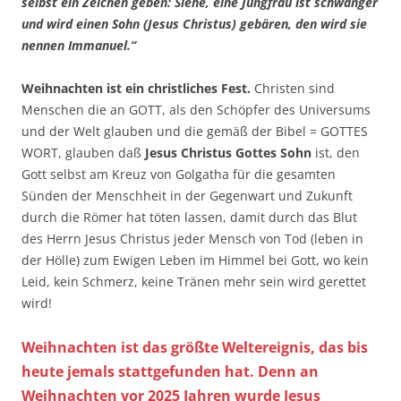
selbst ein Zeichen geben: Siehe, eine Jungfrau ist schwanger
und wird einen Sohn (Jesus Christus) gebären, den wird sie
nennen Immanuel.“
Weihnachten ist ein christliches Fest.
Christen sind
Menschen die an GOTT, als den Schöpfer des Universums
und der Welt glauben und die gemäß der Bibel = GOTTES
WORT, glauben daß
Jesus Christus Gottes Sohn
ist, den
Gott selbst am Kreuz von Golgatha für die gesamten
Sünden der Menschheit in der Gegenwart und Zukunft
durch die Römer hat töten lassen, damit durch das Blut
des Herrn Jesus Christus jeder Mensch von Tod (leben in
der Hölle) zum Ewigen Leben im Himmel bei Gott, wo kein
Leid, kein Schmerz, keine Tränen mehr sein wird gerettet
wird!
Weihnachten ist das größte Weltereignis, das bis
heute jemals stattgefunden hat. Denn an
Weihnachten vor 2025 Jahren wurde Jesus