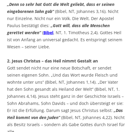
„Denn so sehr hat Gott die Welt geliebt, dass er seinen
eingeborenen Sohn gab“
(Bibel, NT, Johannes 3,16). Nicht
nur Einzelne. Nicht nur ein Volk. Die Welt. Der Apostel
Paulus bestätigt dies:
„Gott will, dass alle Menschen
gerettet werden“
(
Bibel
, NT, 1. Timotheus 2,4). Gottes Heil
ist von Anfang an universal gedacht. Es entspringt seinem
Wesen – seiner Liebe.
2. Jesus Christus – das Heil nimmt Gestalt an
Gott sendet nicht nur eine neue Botschaft, er sendet
seinen eigenen Sohn. „Und das Wort wurde Fleisch und
wohnte unter uns“ (Bibel, NT, Johannes 1,14). „Der Vater
hat den Sohn gesandt als Heiland der Welt“ (Bibel, NT, 1.
Johannes 4,14). Jesus steht ganz in der Geschichte Israels –
Sohn Abrahams, Sohn Davids – und doch übersteigt er sie:
Er ist die Erfüllung. Darum sagt Jesus Christus selbst:
„Das
Heil kommt von den Juden“
(Bibel, NT, Johannes 4,22). Nicht
als Besitz Israels – sondern als Gabe Gottes durch Israel für
alle.