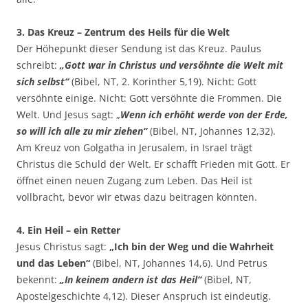
3. Das Kreuz – Zentrum des Heils für die Welt
Der Höhepunkt dieser Sendung ist das Kreuz. Paulus
schreibt:
„Gott war in Christus und versöhnte die Welt mit
sich selbst“
(Bibel, NT, 2. Korinther 5,19). Nicht: Gott
versöhnte einige. Nicht: Gott versöhnte die Frommen. Die
Welt. Und Jesus sagt: „
Wenn ich erhöht werde von der Erde,
so will ich alle zu mir ziehen“
(Bibel, NT, Johannes 12,32).
Am Kreuz von Golgatha in Jerusalem, in Israel trägt
Christus die Schuld der Welt. Er schafft Frieden mit Gott. Er
öffnet einen neuen Zugang zum Leben. Das Heil ist
vollbracht, bevor wir etwas dazu beitragen könnten.
4. Ein Heil – ein Retter
Jesus Christus sagt:
„Ich bin der Weg und die Wahrheit
und das Leben“
(Bibel, NT, Johannes 14,6). Und Petrus
bekennt:
„In keinem andern ist das Heil“
(Bibel, NT,
Apostelgeschichte 4,12). Dieser Anspruch ist eindeutig.