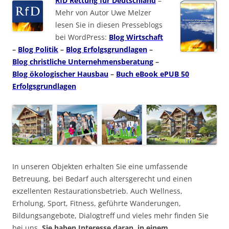
RfD Rettung für Deutschland
–
Mehr von Autor Uwe Melzer
lesen Sie in diesen Presseblogs
bei WordPress:
Blog Wirtschaft
–
Blog Politik
–
Blog Erfolgsgrundlagen
–
Blog christliche Unternehmensberatung
–
Blog ökologischer Hausbau
–
Buch eBook ePUB 50
Erfolgsgrundlagen
In unseren Objekten erhalten Sie eine umfassende
Betreuung, bei Bedarf auch altersgerecht und einen
exzellenten Restaurationsbetrieb. Auch Wellness,
Erholung, Sport, Fitness, geführte Wanderungen,
Bildungsangebote, Dialogtreff und vieles mehr finden Sie
bei uns.
Sie haben Interesse daran, in einem