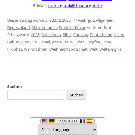
E-Mail:
irene.glunk@1asehrgut.de
Dieser Beitrag wurde am
23.12.2025
in
1Asehrgut
,
Allgemein
,
Deutschland
,
Mittelständler
,
PraktikerDialog
veröffentlicht.
Schlagworte:
2025
,
Bethlehem
,
Bibel
,
Christus
,
Deutschland
,
feiern
,
Geburt
,
Gott
,
Heil
,
Israel
,
Jesaja
,
Jesus
,
Juden
,
Jungfrau
,
Kind
,
Prophet
,
Weihnachten
,
Weihnachtsbotschaft
,
Welt
,
Weltereignis
.
Suchen
Suchen