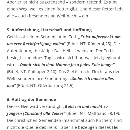
Aber er ist nicht ausgrenzend – sondern rettend. Es gibt
einen Weg, weil es einen Retter gibt. Und dieser Retter lädt
alle – auch besonders an Weihnacht – ein.
5. Auferstehung, Herrschaft und Hoffnung
Gott lässt seinen Sohn nicht im Tod.
„Er ist auferweckt um
unserer Rechtfertigung willen
“ (Bibel, NT, Römer 4,25). Die
Auferstehung bestätigt: Das Heil ist wirksam. Der Tod ist
besiegt. Und eines Tages wird sichtbar, was jetzt geglaubt
wird:
„Damit sich in dem Namen Jesu jedes Knie beuge“
(Bibel, NT, Philipper 2,10). Das Ziel ist nicht Flucht aus der
Welt, sondern ihre Erneuerung:
„Siehe, ich mache alles
neu“
(Bibel, NT, Offenbarung 21,5).
6. Auftrag der Gemeinde
Dieses Heil wird verkündigt:
„Geht hin und macht zu
Jüngern (Christen) alle Völker“
(Bibel, NT, Matthäus 28,19).
Die christlichen Gemeinden (manchmal auch Kirchen) sind
nicht die Quelle des Heils – aber sie bezeugen dieses Heil.