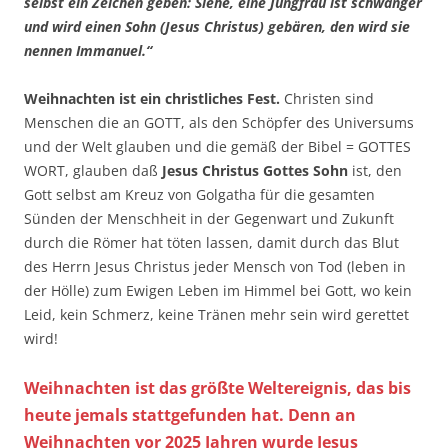
selbst ein Zeichen geben: Siehe, eine Jungfrau ist schwanger
und wird einen Sohn (Jesus Christus) gebären, den wird sie
nennen Immanuel.“
Weihnachten ist ein christliches Fest.
Christen sind
Menschen die an GOTT, als den Schöpfer des Universums
und der Welt glauben und die gemäß der Bibel = GOTTES
WORT, glauben daß
Jesus Christus Gottes Sohn
ist, den
Gott selbst am Kreuz von Golgatha für die gesamten
Sünden der Menschheit in der Gegenwart und Zukunft
durch die Römer hat töten lassen, damit durch das Blut
des Herrn Jesus Christus jeder Mensch von Tod (leben in
der Hölle) zum Ewigen Leben im Himmel bei Gott, wo kein
Leid, kein Schmerz, keine Tränen mehr sein wird gerettet
wird!
Weihnachten ist das größte Weltereignis, das bis
heute jemals stattgefunden hat. Denn an
Weihnachten vor 2025 Jahren wurde Jesus