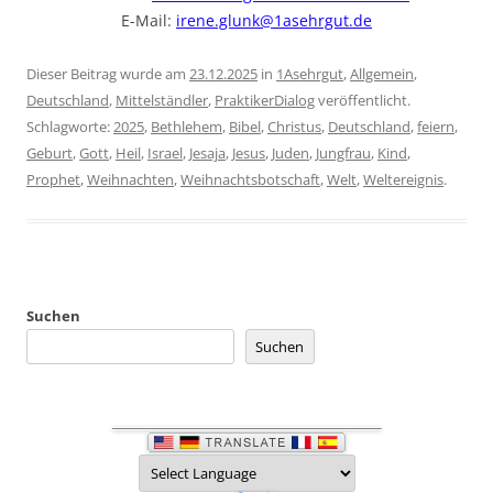
E-Mail:
irene.glunk@1asehrgut.de
Dieser Beitrag wurde am
23.12.2025
in
1Asehrgut
,
Allgemein
,
Deutschland
,
Mittelständler
,
PraktikerDialog
veröffentlicht.
Schlagworte:
2025
,
Bethlehem
,
Bibel
,
Christus
,
Deutschland
,
feiern
,
Geburt
,
Gott
,
Heil
,
Israel
,
Jesaja
,
Jesus
,
Juden
,
Jungfrau
,
Kind
,
Prophet
,
Weihnachten
,
Weihnachtsbotschaft
,
Welt
,
Weltereignis
.
Suchen
Suchen