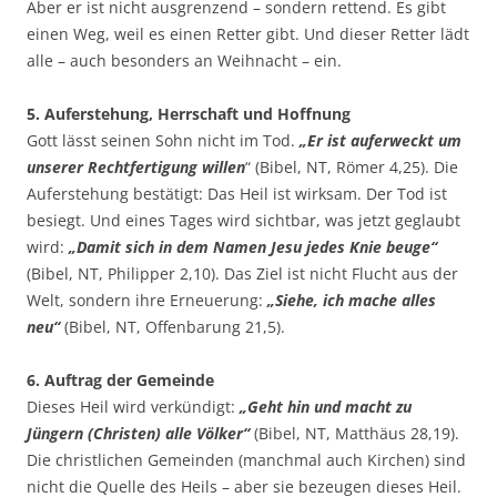
Aber er ist nicht ausgrenzend – sondern rettend. Es gibt
einen Weg, weil es einen Retter gibt. Und dieser Retter lädt
alle – auch besonders an Weihnacht – ein.
5. Auferstehung, Herrschaft und Hoffnung
Gott lässt seinen Sohn nicht im Tod.
„Er ist auferweckt um
unserer Rechtfertigung willen
“ (Bibel, NT, Römer 4,25). Die
Auferstehung bestätigt: Das Heil ist wirksam. Der Tod ist
besiegt. Und eines Tages wird sichtbar, was jetzt geglaubt
wird:
„Damit sich in dem Namen Jesu jedes Knie beuge“
(Bibel, NT, Philipper 2,10). Das Ziel ist nicht Flucht aus der
Welt, sondern ihre Erneuerung:
„Siehe, ich mache alles
neu“
(Bibel, NT, Offenbarung 21,5).
6. Auftrag der Gemeinde
Dieses Heil wird verkündigt:
„Geht hin und macht zu
Jüngern (Christen) alle Völker“
(Bibel, NT, Matthäus 28,19).
Die christlichen Gemeinden (manchmal auch Kirchen) sind
nicht die Quelle des Heils – aber sie bezeugen dieses Heil.