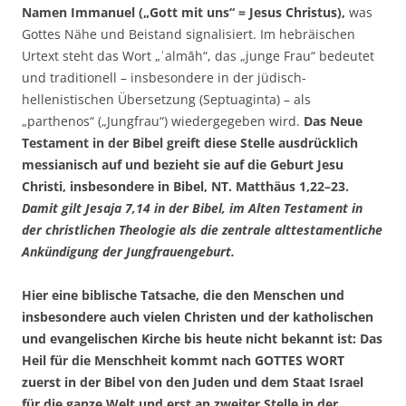
Namen Immanuel („Gott mit uns“ = Jesus Christus),
was
Gottes Nähe und Beistand signalisiert. Im hebräischen
Urtext steht das Wort „ʿalmāh“, das „junge Frau“ bedeutet
und traditionell – insbesondere in der jüdisch-
hellenistischen Übersetzung (Septuaginta) – als
„parthenos“ („Jungfrau“) wiedergegeben wird.
Das Neue
Testament in der Bibel greift diese Stelle ausdrücklich
messianisch auf und bezieht sie auf die Geburt Jesu
Christi, insbesondere in Bibel, NT. Matthäus 1,22–23.
Damit gilt Jesaja 7,14 in der Bibel, im Alten Testament in
der christlichen Theologie als die zentrale alttestamentliche
Ankündigung der Jungfrauengeburt.
Hier eine biblische Tatsache, die den Menschen und
insbesondere auch vielen Christen und der katholischen
und evangelischen Kirche bis heute nicht bekannt ist: Das
Heil für die Menschheit kommt nach GOTTES WORT
zuerst in der Bibel von den Juden und dem Staat Israel
für die ganze Welt und erst an zweiter Stelle in der