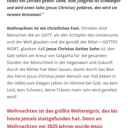
selbst ein Zeichen geben: Siehe, eine Jungfrau ist schwanger
und wird einen Sohn (Jesus Christus) gebären, den wird sie
nennen Immanuel.“
Weihnachten ist ein christliches Fest.
Christen sind
Menschen die an GOTT, als den Schöpfer des Universums
und der Welt glauben und die gemäß der Bibel = GOTTES
WORT, glauben daß
Jesus Christus Gottes Sohn
ist, den
Gott selbst am Kreuz von Golgatha für die gesamten
Sünden der Menschheit in der Gegenwart und Zukunft
durch die Römer hat töten lassen, damit durch das Blut
des Herrn Jesus Christus jeder Mensch von Tod (leben in
der Hölle) zum Ewigen Leben im Himmel bei Gott, wo kein
Leid, kein Schmerz, keine Tränen mehr sein wird gerettet
wird!
Weihnachten ist das größte Weltereignis, das bis
heute jemals stattgefunden hat. Denn an
Weihnachten vor 2025 Jahren wurde Jesus