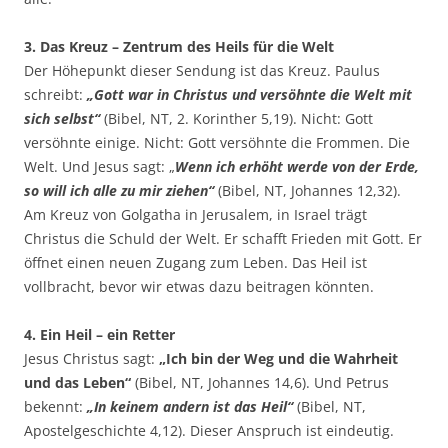
3. Das Kreuz – Zentrum des Heils für die Welt
Der Höhepunkt dieser Sendung ist das Kreuz. Paulus
schreibt:
„Gott war in Christus und versöhnte die Welt mit
sich selbst“
(Bibel, NT, 2. Korinther 5,19). Nicht: Gott
versöhnte einige. Nicht: Gott versöhnte die Frommen. Die
Welt. Und Jesus sagt: „
Wenn ich erhöht werde von der Erde,
so will ich alle zu mir ziehen“
(Bibel, NT, Johannes 12,32).
Am Kreuz von Golgatha in Jerusalem, in Israel trägt
Christus die Schuld der Welt. Er schafft Frieden mit Gott. Er
öffnet einen neuen Zugang zum Leben. Das Heil ist
vollbracht, bevor wir etwas dazu beitragen könnten.
4. Ein Heil – ein Retter
Jesus Christus sagt:
„Ich bin der Weg und die Wahrheit
und das Leben“
(Bibel, NT, Johannes 14,6). Und Petrus
bekennt:
„In keinem andern ist das Heil“
(Bibel, NT,
Apostelgeschichte 4,12). Dieser Anspruch ist eindeutig.