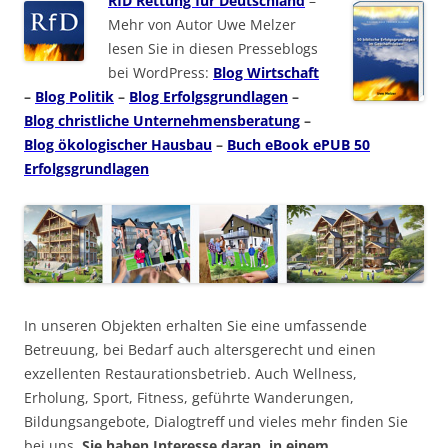
RfD Rettung für Deutschland
–
Mehr von Autor Uwe Melzer
lesen Sie in diesen Presseblogs
bei WordPress:
Blog Wirtschaft
–
Blog Politik
–
Blog Erfolgsgrundlagen
–
Blog christliche Unternehmensberatung
–
Blog ökologischer Hausbau
–
Buch eBook ePUB 50
Erfolgsgrundlagen
In unseren Objekten erhalten Sie eine umfassende
Betreuung, bei Bedarf auch altersgerecht und einen
exzellenten Restaurationsbetrieb. Auch Wellness,
Erholung, Sport, Fitness, geführte Wanderungen,
Bildungsangebote, Dialogtreff und vieles mehr finden Sie
bei uns.
Sie haben Interesse daran, in einem