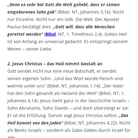
„Denn so sehr hat Gott die Welt geliebt, dass er seinen
eingeborenen Sohn gab“
(Bibel, NT, Johannes 3,16). Nicht
nur Einzelne. Nicht nur ein Volk. Die Welt. Der Apostel
Paulus bestätigt dies:
„Gott will, dass alle Menschen
gerettet werden“
(
Bibel
, NT, 1. Timotheus 2,4). Gottes Heil
ist von Anfang an universal gedacht. Es entspringt seinem
Wesen – seiner Liebe.
2. Jesus Christus – das Heil nimmt Gestalt an
Gott sendet nicht nur eine neue Botschaft, er sendet
seinen eigenen Sohn. „Und das Wort wurde Fleisch und
wohnte unter uns“ (Bibel, NT, Johannes 1,14). „Der Vater
hat den Sohn gesandt als Heiland der Welt“ (Bibel, NT, 1.
Johannes 4,14). Jesus steht ganz in der Geschichte Israels –
Sohn Abrahams, Sohn Davids – und doch übersteigt er sie:
Er ist die Erfüllung. Darum sagt Jesus Christus selbst:
„Das
Heil kommt von den Juden“
(Bibel, NT, Johannes 4,22). Nicht
als Besitz Israels – sondern als Gabe Gottes durch Israel für
alle.