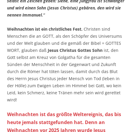
selbst ein Zeichen geben: Siehe, eine Jungfrau ist schwanger
und wird einen Sohn (Jesus Christus) gebären, den wird sie
nennen Immanuel.“
Weihnachten ist ein christliches Fest.
Christen sind
Menschen die an GOTT, als den Schöpfer des Universums
und der Welt glauben und die gemäß der Bibel = GOTTES
WORT, glauben daß
Jesus Christus Gottes Sohn
ist, den
Gott selbst am Kreuz von Golgatha für die gesamten
Sünden der Menschheit in der Gegenwart und Zukunft
durch die Römer hat töten lassen, damit durch das Blut
des Herrn Jesus Christus jeder Mensch von Tod (leben in
der Hölle) zum Ewigen Leben im Himmel bei Gott, wo kein
Leid, kein Schmerz, keine Tränen mehr sein wird gerettet
wird!
Weihnachten ist das größte Weltereignis, das bis
heute jemals stattgefunden hat. Denn an
Weihnachten vor 2025 Jahren wurde Jesus