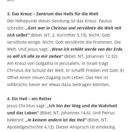
3. Das Kreuz – Zentrum des Heils für die Welt
Der Höhepunkt dieser Sendung ist das Kreuz. Paulus
schreibt:
„Gott war in Christus und versöhnte die Welt mit
sich selbst“
(Bibel, NT, 2. Korinther 5,19). Nicht: Gott
versöhnte einige. Nicht: Gott versöhnte die Frommen. Die
Welt. Und Jesus sagt: „
Wenn ich erhöht werde von der Erde,
so will ich alle zu mir ziehen“
(Bibel, NT, Johannes 12,32).
Am Kreuz von Golgatha in Jerusalem, in Israel trägt
Christus die Schuld der Welt. Er schafft Frieden mit Gott. Er
öffnet einen neuen Zugang zum Leben. Das Heil ist
vollbracht, bevor wir etwas dazu beitragen könnten.
4. Ein Heil – ein Retter
Jesus Christus sagt:
„Ich bin der Weg und die Wahrheit
und das Leben“
(Bibel, NT, Johannes 14,6). Und Petrus
bekennt:
„In keinem andern ist das Heil“
(Bibel, NT,
Apostelgeschichte 4,12). Dieser Anspruch ist eindeutig.