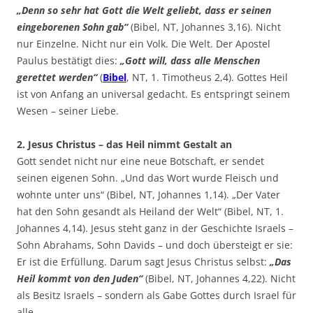
„Denn so sehr hat Gott die Welt geliebt, dass er seinen
eingeborenen Sohn gab“
(Bibel, NT, Johannes 3,16). Nicht
nur Einzelne. Nicht nur ein Volk. Die Welt. Der Apostel
Paulus bestätigt dies:
„Gott will, dass alle Menschen
gerettet werden“
(
Bibel
, NT, 1. Timotheus 2,4). Gottes Heil
ist von Anfang an universal gedacht. Es entspringt seinem
Wesen – seiner Liebe.
2. Jesus Christus – das Heil nimmt Gestalt an
Gott sendet nicht nur eine neue Botschaft, er sendet
seinen eigenen Sohn. „Und das Wort wurde Fleisch und
wohnte unter uns“ (Bibel, NT, Johannes 1,14). „Der Vater
hat den Sohn gesandt als Heiland der Welt“ (Bibel, NT, 1.
Johannes 4,14). Jesus steht ganz in der Geschichte Israels –
Sohn Abrahams, Sohn Davids – und doch übersteigt er sie:
Er ist die Erfüllung. Darum sagt Jesus Christus selbst:
„Das
Heil kommt von den Juden“
(Bibel, NT, Johannes 4,22). Nicht
als Besitz Israels – sondern als Gabe Gottes durch Israel für
alle.