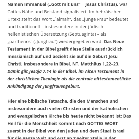
Namen Immanuel („Gott mit uns“ = Jesus Christus),
was
Gottes Nähe und Beistand signalisiert. Im hebräischen
Urtext steht das Wort „ʿalmāh“, das „junge Frau“ bedeutet
und traditionell – insbesondere in der jüdisch-
hellenistischen Übersetzung (Septuaginta) – als
„parthenos“ („Jungfrau“) wiedergegeben wird.
Das Neue
Testament in der Bibel greift diese Stelle ausdrücklich
messianisch auf und bezieht sie auf die Geburt Jesu
Christi, insbesondere in Bibel, NT. Matthäus 1,22–23.
Damit gilt Jesaja 7,14 in der Bibel, im Alten Testament in
der christlichen Theologie als die zentrale alttestamentliche
Ankündigung der Jungfrauengeburt.
Hier eine biblische Tatsache, die den Menschen und
insbesondere auch vielen Christen und der katholischen
und evangelischen Kirche bis heute nicht bekannt ist: Das
Heil für die Menschheit kommt nach GOTTES WORT
zuerst in der Bibel von den Juden und dem Staat Israel
für die ganze Welt und erst an zweiter Stelle in der