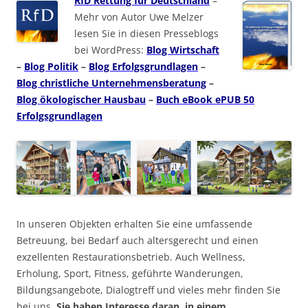
RfD Rettung für Deutschland
–
Mehr von Autor Uwe Melzer
lesen Sie in diesen Presseblogs
bei WordPress:
Blog Wirtschaft
–
Blog Politik
–
Blog Erfolgsgrundlagen
–
Blog christliche Unternehmensberatung
–
Blog ökologischer Hausbau
–
Buch eBook ePUB 50
Erfolgsgrundlagen
In unseren Objekten erhalten Sie eine umfassende
Betreuung, bei Bedarf auch altersgerecht und einen
exzellenten Restaurationsbetrieb. Auch Wellness,
Erholung, Sport, Fitness, geführte Wanderungen,
Bildungsangebote, Dialogtreff und vieles mehr finden Sie
bei uns.
Sie haben Interesse daran, in einem