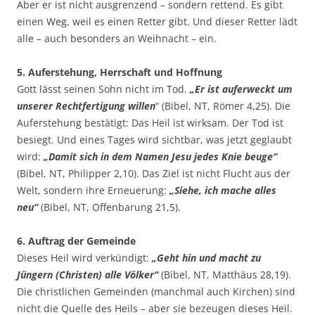
Aber er ist nicht ausgrenzend – sondern rettend. Es gibt
einen Weg, weil es einen Retter gibt. Und dieser Retter lädt
alle – auch besonders an Weihnacht – ein.
5. Auferstehung, Herrschaft und Hoffnung
Gott lässt seinen Sohn nicht im Tod.
„Er ist auferweckt um
unserer Rechtfertigung willen
“ (Bibel, NT, Römer 4,25). Die
Auferstehung bestätigt: Das Heil ist wirksam. Der Tod ist
besiegt. Und eines Tages wird sichtbar, was jetzt geglaubt
wird:
„Damit sich in dem Namen Jesu jedes Knie beuge“
(Bibel, NT, Philipper 2,10). Das Ziel ist nicht Flucht aus der
Welt, sondern ihre Erneuerung:
„Siehe, ich mache alles
neu“
(Bibel, NT, Offenbarung 21,5).
6. Auftrag der Gemeinde
Dieses Heil wird verkündigt:
„Geht hin und macht zu
Jüngern (Christen) alle Völker“
(Bibel, NT, Matthäus 28,19).
Die christlichen Gemeinden (manchmal auch Kirchen) sind
nicht die Quelle des Heils – aber sie bezeugen dieses Heil.