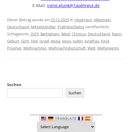
E-Mail:
irene.glunk@1asehrgut.de
Dieser Beitrag wurde am
23.12.2025
in
1Asehrgut
,
Allgemein
,
Deutschland
,
Mittelständler
,
PraktikerDialog
veröffentlicht.
Schlagworte:
2025
,
Bethlehem
,
Bibel
,
Christus
,
Deutschland
,
feiern
,
Geburt
,
Gott
,
Heil
,
Israel
,
Jesaja
,
Jesus
,
Juden
,
Jungfrau
,
Kind
,
Prophet
,
Weihnachten
,
Weihnachtsbotschaft
,
Welt
,
Weltereignis
.
Suchen
Suchen